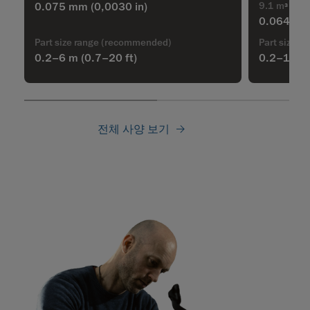
9.1 m
(320
0.075 mm
(0,0030 in)
3
0.064 m
Part size range (recommended)
Part size 
0.2–6 m (0.7–20 ft)
0.2–10 m 
전체 사양 보기