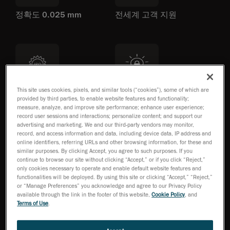
정확도 0.025 mm
전세계 고객 지원
This site uses cookies, pixels, and similar tools (“cookies”), some of which are
공인 ISO 17025
특허 기술
provided by third parties, to enable website features and functionality;
measure, analyze, and improve site performance; enhance user experience;
record user sessions and interactions; personalize content; and support our
advertising and marketing. We and our third-party vendors may monitor,
record, and access information and data, including device data, IP address and
online identifiers, referring URLs and other browsing information, for these and
similar purposes. By clicking Accept, you agree to such purposes. If you
continue to browse our site without clicking “Accept,” or if you click “Reject,”
only cookies necessary to operate and enable default website features and
functionalities will be deployed. By using this site or clicking “Accept,” “Reject,”
전문가 문의
or “Manage Preferences” you acknowledge and agree to our Privacy Policy
available through the link in the footer of this website,
Cookie Policy
, and
Terms of Use
.
브로셔 다운로드