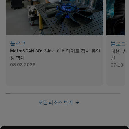
블로그
블로그
MetraSCAN 3D: 3-in-1 아키텍처로 검사 유연
대형 부품
성 확대
션
08-03-2026
07-10-2
모든 리소스 보기