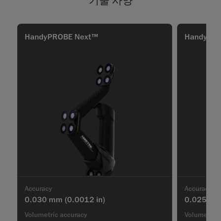
기술 사양
HandyPROBE Next™
HandyPRO
Accuracy
Accuracy
0.030 mm
(0.0012 in)
0.025 m
Volumetric accuracy
Volumetric 