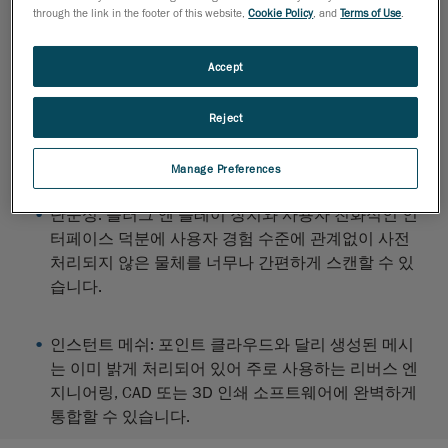
높은 수준의 세부도
: 복잡한 세부를 포착하는 고분해
through the link in the footer of this website,
Cookie Policy
, and
Terms of Use
.
능과 풀컬러를 지원하는 스캔 품질은 자유형 표면을
모델링하고 미세한 형상까지 완벽하게 표현합니다.
Accept
다용도성
: 3D 스캐너는 첨단 레이저 및 광학 기술과
Reject
무한한 스캔량으로 크기, 모양, 재료, 표면 마무리 및
복잡성에 관계없이 모든 부품을 측정할 수 있습니다.
Manage Preferences
단순성
: 플러그 앤 플레이 장치와 사용자 친화적인 인
터페이스 덕분에 사용자 경험 수준에 관계없이 사전
처리되지 않은 물체를 너무나 간편하게 스캔할 수 있
습니다.
인스턴트 메쉬
: 포인트 클라우드와 달리 생성된 메시
는 이미 밝게 처리되어 있어 주로 사용하는 리버스 엔
지니어링, CAD 또는 3D 인쇄 소프트웨어에 완벽하게
통합할 수 있습니다.