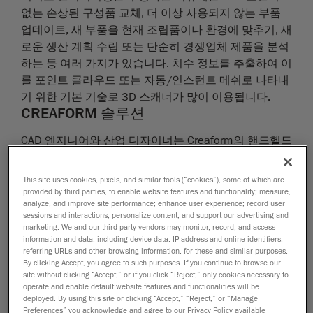
없는 손상된 구성품 교체, 더 이상 사용되지 않는 부품
업데이트, 새 부품을 현재 조립품이나 환경에 맞추기, 새
로운 생산 계획 수립 또는 단순히 경쟁업체 제품을 분석
하는 등 여러 가지가 있습니다. 치수 정보를 추출하여 이
를 포인트 클라우드 또는 자동/인스턴트 메쉬로 나타내
기 위한 기본 기술로 3D 스캐너가 많이 이용됩니다.
CREAFORM 솔루션
CAD 엔지니어와 산업 디자이너는 Creaform의 핸드헬드
3D 스캐너 를 이용해 기존의 물리적 물체로부터 3D 모
델을 만들어낼 수 있습니다. 또한스캔-CAD 소프트웨어
This site uses cookies, pixels, and similar tools (“cookies”), some of which are
를 이용하면 스캔한 데이터를 유연하게 정리, 정렬 및 최
provided by third parties, to enable website features and functionality; measure,
analyze, and improve site performance; enhance user experience; record user
적화하고 메쉬로부터 치수 정보를 추출하여 CAD 소프
sessions and interactions; personalize content; and support our advertising and
트웨어로 내보낼 수 있습니다.
marketing. We and our third-party vendors may monitor, record, and access
information and data, including device data, IP address and online identifiers,
referring URLs and other browsing information, for these and similar purposes.
활용도 높고 사용이 간편한 빠른 고분해능 3D 스캐닝
By clicking Accept, you agree to such purposes. If you continue to browse our
도구와 소프트웨어는 목표를 달성하고 문제를 해결하기
site without clicking “Accept,” or if you click “Reject,” only cookies necessary to
operate and enable default website features and functionalities will be
위한 솔루션입니다.
deployed. By using this site or clicking “Accept,” “Reject,” or “Manage
Preferences” you acknowledge and agree to our Privacy Policy available