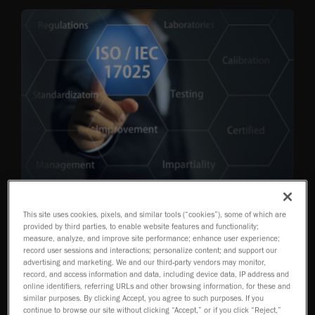
블로그
This site uses cookies, pixels, and similar tools (“cookies”), some of which are
The Difference Between Stated
provided by third parties, to enable website features and functionality;
Accuracy and Accredited Accuracy
measure, analyze, and improve site performance; enhance user experience;
record user sessions and interactions; personalize content; and support our
advertising and marketing. We and our third-party vendors may monitor,
더 보기
record, and access information and data, including device data, IP address and
online identifiers, referring URLs and other browsing information, for these and
similar purposes. By clicking Accept, you agree to such purposes. If you
continue to browse our site without clicking “Accept,” or if you click “Reject,”