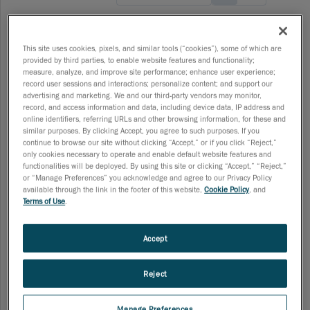
기술 문서
This site uses cookies, pixels, and similar tools (“cookies”), some of which are
고품질 3D 스캐너를 알아보는 3가지 간단한􏚄테스
provided by third parties, to enable website features and functionality;
트
measure, analyze, and improve site performance; enhance user experience;
보정된 아티팩트 없이 고성능 3D 스캐너를 식별하기 위해
record user sessions and interactions; personalize content; and support our
advertising and marketing. We and our third-party vendors may monitor,
설계된 세 가지 간단한 테스트를 수행하고 평가하는 방법을
record, and access information and data, including device data, IP address and
알아보세요. PDF 다운로드
online identifiers, referring URLs and other browsing information, for these and
07-15-2025
similar purposes. By clicking Accept, you agree to such purposes. If you
continue to browse our site without clicking “Accept,” or if you click “Reject,”
only cookies necessary to operate and enable default website features and
functionalities will be deployed. By using this site or clicking “Accept,” “Reject,”
or “Manage Preferences” you acknowledge and agree to our Privacy Policy
available through the link in the footer of this website,
Cookie Policy
, and
기술 문서
Terms of Use
.
권장 시스템 사양
소프트웨어의 최적 작동을 보장하기 위해 필요한 최소 시스
템 요구 사항을 여기에서 확인하실 수 있습니다. PDF 다운
Accept
로드
02-26-2025
Reject
Manage Preferences