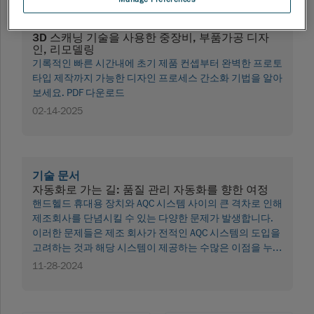
기술 문서
3D 스캐닝 기술을 사용한 중장비, 부품가공 디자
인, 리모델링
기록적인 빠른 시간내에 초기 제품 컨셉부터 완벽한 프로토
타입 제작까지 가능한 디자인 프로세스 간소화 기법을 알아
보세요. PDF 다운로드
02-14-2025
기술 문서
자동화로 가는 길: 품질 관리 자동화를 향한 여정
핸드헬드 휴대용 장치와 AQC 시스템 사이의 큰 격차로 인해
제조회사를 단념시킬 수 있는 다양한 문제가 발생합니다.
이러한 문제들은 제조 회사가 전적인 AQC 시스템의 도입을
고려하는 것과 해당 시스템이 제공하는 수많은 이점을 누리
는 것을 방해합니다. 따라서 가장 좋은 접근 방식은 완전한
11-28-2024
전용 AQC 솔루션으로 바로 가는 대신 AQC를 향한 작은 발걸
음을 내딛는 것입니다. PDF 다운로드