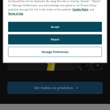
HandySCAN 3D EVO
functionalities will be deployed. By using this site or clicking “Accept,” “Reject,”
Series
NEW
TM
or “Manage Preferences” you acknowledge and agree to our Privacy Policy
Escâneres 3D de alta
available through the link in the footer of this website,
Cookie Policy
, and
precisão otimizados
Terms of Use
.
para eficiência
Accept
Reject
R-Series
Escâneres ópticos
de CMM
Manage Preferences
montados em
robô
Ver todos os produtos