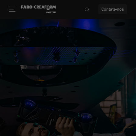
Contate-nos
idade
to mais
lidade