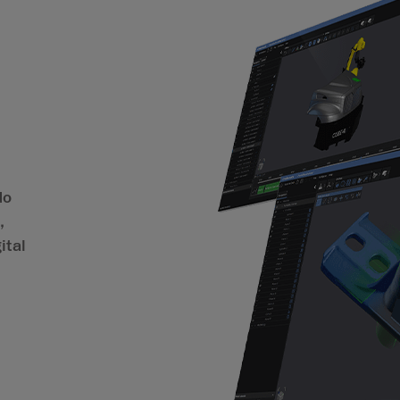
do
,
ital