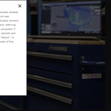
o enable website
ord user
rd-party vendors
ers, referring
 purposes. If
to operate and
 “Reject,” or
oter of this