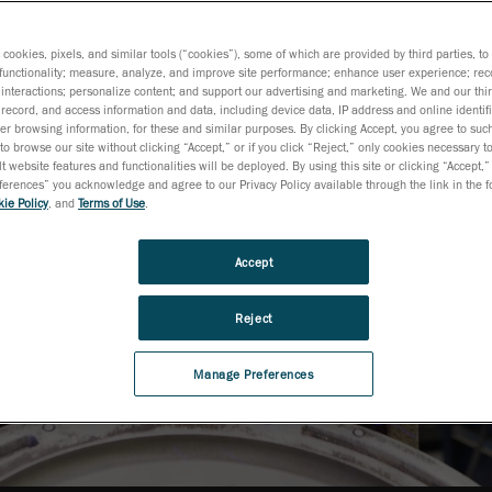
D,
s cookies, pixels, and similar tools (“cookies”), some of which are provided by third parties, t
functionality; measure, analyze, and improve site performance; enhance user experience; rec
interactions; personalize content; and support our advertising and marketing. We and our thi
record, and access information and data, including device data, IP address and online identifi
r browsing information, for these and similar purposes. By clicking Accept, you agree to such
to browse our site without clicking “Accept,” or if you click “Reject,” only cookies necessary 
t website features and functionalities will be deployed. By using this site or clicking “Accept,”
rences” you acknowledge and agree to our Privacy Policy available through the link in the fo
ie Policy
, and
Terms of Use
.
Accept
Reject
Manage Preferences