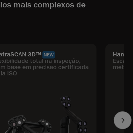
fios mais complexos de
etraSCAN 3D™
HandyS
NEW
exibilidade total na inspeção,
Escâner
m base em precisão certificada
metrol
la ISO