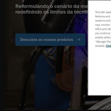
Reformulando o cenário da metrologia 3
redefinindo os limites da tecnologia.
This site use
features and 
sessions and 
may monitor, 
URLs and othe
you continue 
enable defaul
Descubra os nossos produtos
“Manage Prefe
website,
Cook