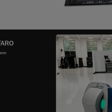
 FARO
 em