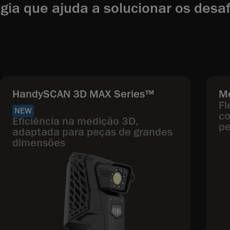
gia que ajuda a solucionar os desa
HandySCAN 3D MAX Series™
M
Fl
NEW
co
Eficiência na medição 3D,
pe
adaptada para peças de grandes
dimensões