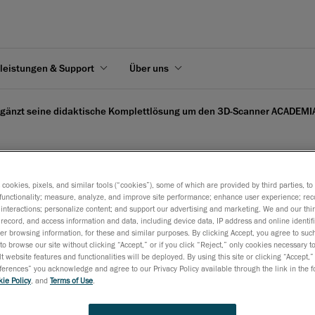
leistungen & Support
Über uns
rgänzt seine didaktische Komplettlösung um den 3D-Scanner ACADEMI
s cookies, pixels, and similar tools (“cookies”), some of which are provided by third parties, t
ne didaktische Komplett
functionality; measure, analyze, and improve site performance; enhance user experience; rec
interactions; personalize content; and support our advertising and marketing. We and our thi
record, and access information and data, including device data, IP address and online identifi
0
r browsing information, for these and similar purposes. By clicking Accept, you agree to such
to browse our site without clicking “Accept,” or if you click “Reject,” only cookies necessary 
t website features and functionalities will be deployed. By using this site or clicking “Accept,”
rences” you acknowledge and agree to our Privacy Policy available through the link in the fo
 2021
ie Policy
, and
Terms of Use
.
-Scanner erweitert das didaktische Angebot für Dozenten und F