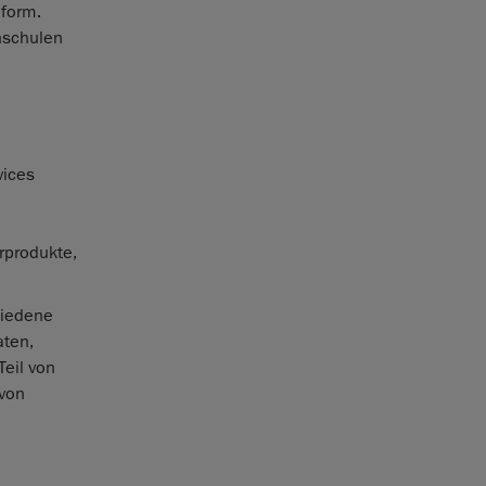
aform.
hschulen
vices
rprodukte,
hiedene
aten,
Teil von
 von