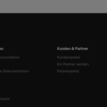
en
Kunden & Partner
umentation
Kundenportal
Ein Partner werden
he Dokumentation
Partnerportal
rsicht