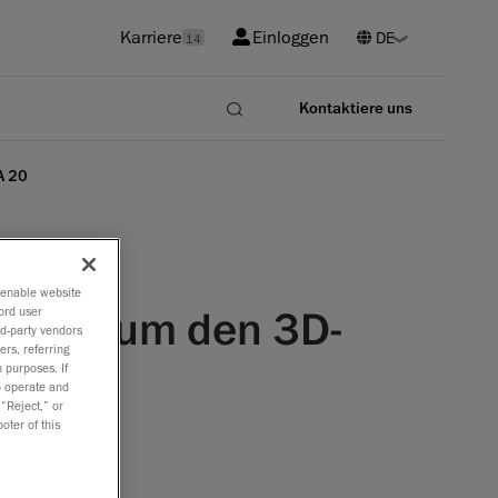
Karriere
Einloggen
14
Kontaktiere uns
A 20
o enable website
lösung um den 3D-
ord user
rd-party vendors
ers, referring
 purposes. If
to operate and
 “Reject,” or
oter of this
orscher.