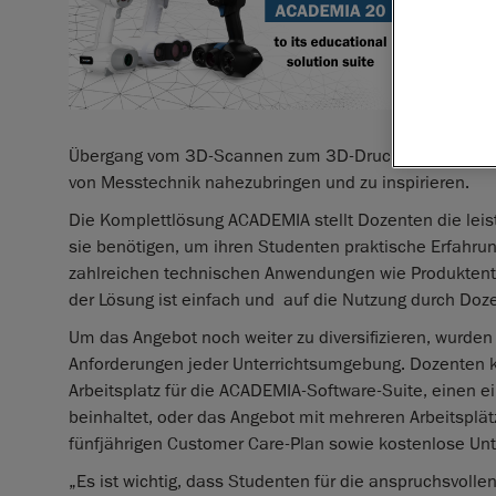
Lévis, K
tragbare
didaktis
Angebotse
additive 
Übergang vom 3D-Scannen zum 3D-Druck und unterstre
von Messtechnik nahezubringen und zu inspirieren.
Die Komplettlösung ACADEMIA stellt Dozenten die leis
sie benötigen, um ihren Studenten praktische Erfahrung
zahlreichen technischen Anwendungen wie Produktentw
der Lösung ist einfach und auf die Nutzung durch Do
Um das Angebot noch weiter zu diversifizieren, wurde
Anforderungen jeder Unterrichtsumgebung. Dozenten kö
Arbeitsplatz für die ACADEMIA-Software-Suite, einen e
beinhaltet, oder das Angebot mit mehreren Arbeitsplät
fünfjährigen Customer Care-Plan sowie kostenlose Unt
„Es ist wichtig, dass Studenten für die anspruchsvolle