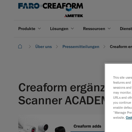
Produkte
Lösungen
Ressourcen
Dienst
Über uns
Pressemitteilungen
Creaform e
This site use
Creaform ergänzt sei
features and 
sessions and 
may monitor, 
Scanner ACADEMIA 2
URLs and othe
you continue 
enable defaul
“Manage Prefe
24. März
website,
Cook
Dieser 3D