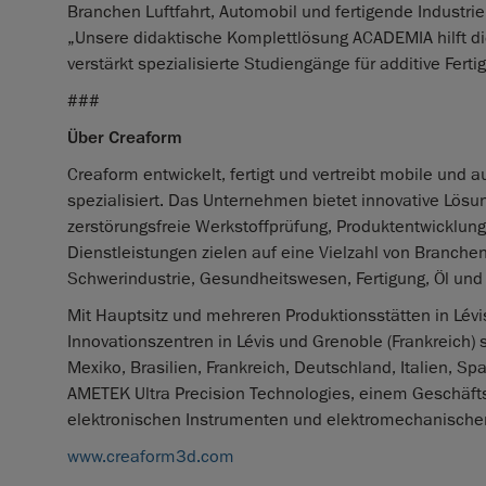
Branchen Luftfahrt, Automobil und fertigende Industri
„Unsere didaktische Komplettlösung ACADEMIA hilft di
verstärkt spezialisierte Studiengänge für additive Fert
###
Über Creaform
Creaform entwickelt, fertigt und vertreibt mobile und
spezialisiert. Das Unternehmen bietet innovative Lös
zerstörungsfreie Werkstoffprüfung, Produktentwicklun
Dienstleistungen zielen auf eine Vielzahl von Branche
Schwerindustrie, Gesundheitswesen, Fertigung, Öl und
Mit Hauptsitz und mehreren Produktionsstätten in Lév
Innovationszentren in Lévis und Grenoble (Frankreich)
Mexiko, Brasilien, Frankreich, Deutschland, Italien, Sp
AMETEK Ultra Precision Technologies, einem Geschäfts
elektronischen Instrumenten und elektromechanischen
www.creaform3d.com