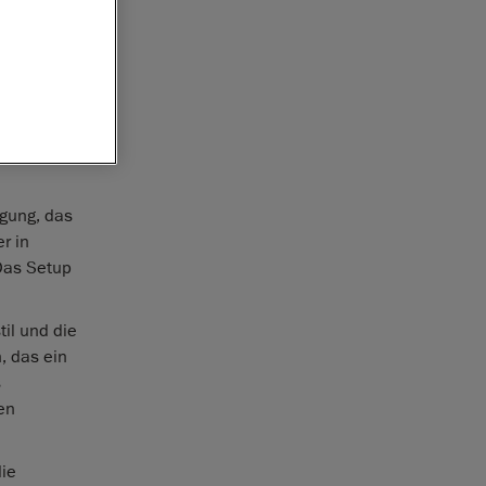
er von
0. Diese
 und die
 mühelosen
 Einsatz
ügung, das
r in
Das Setup
il und die
, das ein
s
en
die