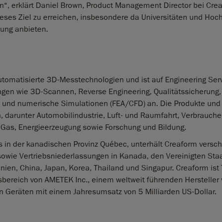
en“, erklärt Daniel Brown, Product Management Director bei Cre
eses Ziel zu erreichen, insbesondere da Universitäten und Hoc
igung anbieten.
 automatisierte 3D-Messtechnologien und ist auf Engineering Ser
ungen wie 3D-Scannen, Reverse Engineering, Qualitätssicherung,
g und numerische Simulationen (FEA/CFD) an. Die Produkte und
n, darunter Automobilindustrie, Luft- und Raumfahrt, Verbrauche
 Gas, Energieerzeugung sowie Forschung und Bildung.
is in der kanadischen Provinz Québec, unterhält Creaform versc
 sowie Vertriebsniederlassungen in Kanada, den Vereinigten Sta
anien, China, Japan, Korea, Thailand und Singapur. Creaform ist 
bereich von AMETEK Inc., einem weltweit führenden Hersteller
 Geräten mit einem Jahresumsatz von 5 Milliarden US-Dollar.