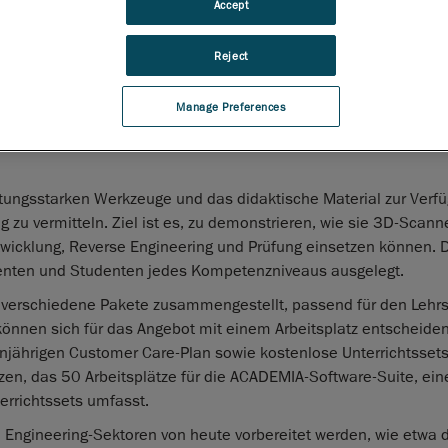
Accept
anada, 24. März 2021
—
Creaform
, der weltweit führende Anbiet
n 3D-Messlösungen
und Engineering Services, ergänzt seine
Reject
che Komplettlösung ACADEMIA
um den 3D-Scanner ACADEMIA 2
weiterung eignet sich für die Digitalisierung von kleinen Teilen
Manage Preferences
Fertigung. Sie ermöglicht Lehrern, Schülern und Forschern den
icht Creaforms Engagement im Bildungssektor, Studenten den
tungsstarken Werkzeuge und das didaktische Material zur Verf
 zu vermitteln. Ziel ist es, zu demonstrieren, wie sie 3D-Scanne
icklung, Reverse Engineering und Prüfung einsetzen können. 
zenten und Studenten jedes Kompetenzniveaus ausgelegt.
n verschiedene Pakete zusammengestellt, passend für den Lehrst
nnen sich für das Angebot mit einem Arbeitsplatz entscheiden
injährigen Customer Care-Plan sowie kostenlose Unterrichtsset
zen, das 50 Arbeitsplätze für die ACADEMIA-Software-Suite, ein
errichtssets umfasst.
n Engineering-Sektoren von heute vorbereitet werden, wie etwa 