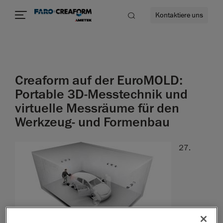
Kontaktiere uns
Creaform auf der EuroMOLD:
mehr
Portable 3D-Messtechnik und
virtuelle Messräume für den
Werkzeug- und Formenbau
27.