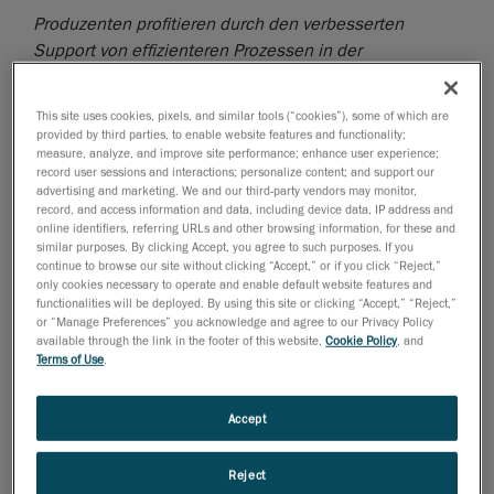
Produzenten profitieren durch den verbesserten
Support von effizienteren Prozessen in der
automatisierten Qualitätssicherung
Creaform
, das weltweit führende Unternehmen für
This site uses cookies, pixels, and similar tools (“cookies”), some of which are
provided by third parties, to enable website features and functionality;
tragbare und automatisierte 3D-Messtechniklösungen
measure, analyze, and improve site performance; enhance user experience;
und
Engineering Services
, gab heute bekannt, dass es
record user sessions and interactions; personalize content; and support our
advertising and marketing. We and our third-party vendors may monitor,
nun rund um die Uhr Support für alle automatisierten
record, and access information and data, including device data, IP address and
Qualitätssicherungslösungen der R-Serie bietet. Dieser
online identifiers, referring URLs and other browsing information, for these and
Service ist eine Ergänzung des umfassenden Supports
similar purposes. By clicking Accept, you agree to such purposes. If you
continue to browse our site without clicking “Accept,” or if you click “Reject,”
für die gesamte 3D-Messtechnik, den Creaform an
only cookies necessary to operate and enable default website features and
Werktagen bereitstellt. Der neue technische Support
functionalities will be deployed. By using this site or clicking “Accept,” “Reject,”
or “Manage Preferences” you acknowledge and agree to our Privacy Policy
steht rund um die Uhr weltweit zur Verfügung.
available through the link in the footer of this website,
Cookie Policy
, and
Terms of Use
.
Die innovative und leistungsstarke Produktlinie der R-
Serie von Creaform bietet das
CUBE-R
3D-Scanner-
Koordinatenmessgerät für Prüfungen an der
Accept
Fertigungslinie sowie den
MetraSCAN 3D-R
robotergeführten optischen Scanner. Beide Lösungen
Reject