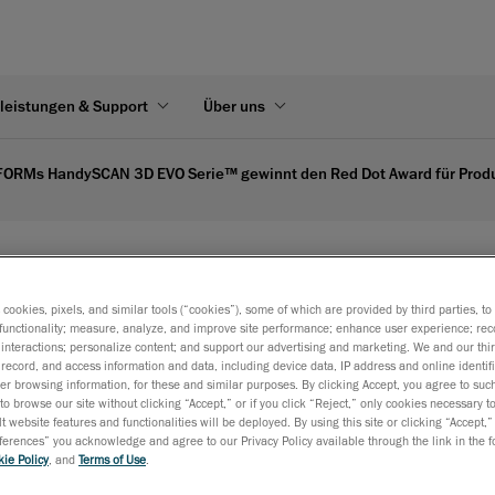
leistungen & Support
Über uns
ORMs HandySCAN 3D EVO Serie™ gewinnt den Red Dot Award für Prod
 EVO Serie™ gewinnt den Red Dot
s cookies, pixels, and similar tools (“cookies”), some of which are provided by third parties, t
Marktführender handgeführter 3D Scanner wird für innovativ
functionality; measure, analyze, and improve site performance; enhance user experience; rec
interactions; personalize content; and support our advertising and marketing. We and our thi
ergonomisches Design ausgezeichnet.
record, and access information and data, including device data, IP address and online identifi
r browsing information, for these and similar purposes. By clicking Accept, you agree to such
Lévis, Québec, 13. Mai, 2026
— FARO CREAFORM, ein Unt
to browse our site without clicking “Accept,” or if you click “Reject,” only cookies necessary 
der AMETEK, Inc. und globaler Anbieter von Lösungen für
3D 
t website features and functionalities will be deployed. By using this site or clicking “Accept,”
rences” you acknowledge and agree to our Privacy Policy available through the link in the fo
und
tragbare KMG
, gibt bekannt, dass der handgeführte 3D 
ie Policy
, and
Terms of Use
.
HandySCAN 3D EVO Series™
mit dem renommierten Red Do