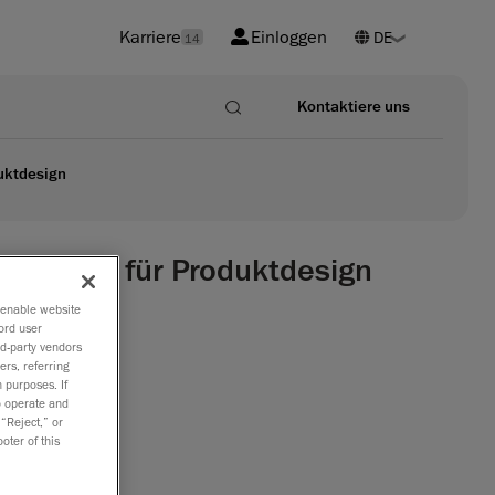
Karriere
Einloggen
14
Kontaktiere uns
uktdesign
 Award für Produktdesign
o enable website
es und
ord user
rd-party vendors
ers, referring
 purposes. If
ernehmen
to operate and
Scanning
 “Reject,” or
oter of this
Scanner
t Award