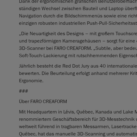
Dank der ergonomischen grafischen Benutzeroberfläch
ständigen Wechsel zwischen Bauteil und Laptop überflü
Navigation durch die Bildschirmmenüs sowie eine rich
einzigen robusten industriellen Push‑Pull‑Sicherheitsst
„Die Neuartigkeit des Designs – mit großem Touchscre
und trapezförmigen Kameragehäusen – sorgt für eine ei
3D‑Scanner bei FARO CREAFORM. „Subtile, aber bedeute
Soft‑Touch‑Lackierung mit rutschhemmenden Eigenscha
Jährlich besteht die Red Dot Jury aus 40 internationale
bewerten. Die Beurteilung erfolgt anhand mehrerer Krit
Ergonomie.
###
Über FARO CREAFORM
Mit Headquartern in Lévis, Québec, Kanada und Lake
renommiertem Geschäftsbereich für 3D-Messtechnik u
weltweit führend in tragbaren Messarmen, Lasertracke
Québec, hat das manuelle 3D-Scanning und automatisie