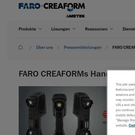
Produkte
Lösungen
Ressourcen
Dienst
Über uns
Pressemitteilungen
FARO CREAF
FARO CREAFORMs HandySCAN 3D
This site use
features and 
sessions and 
may monitor, 
URLs and othe
you continue 
enable defaul
“Manage Prefe
website,
Cook