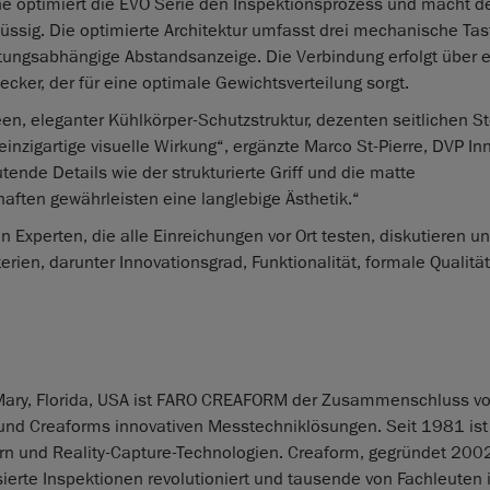
e optimiert die EVO Serie den Inspektionsprozess und macht d
ssig. Die optimierte Architektur umfasst drei mechanische Tas
tungsabhängige Abstandsanzeige. Die Verbindung erfolgt über 
ecker, der für eine optimale Gewichtsverteilung sorgt.
en, eleganter Kühlkörper‑Schutzstruktur, dezenten seitlichen S
nzigartige visuelle Wirkung“, ergänzte Marco St‑Pierre, DVP In
nde Details wie der strukturierte Griff und die matte
ften gewährleisten eine langlebige Ästhetik.“
n Experten, die alle Einreichungen vor Ort testen, diskutieren u
erien, darunter Innovationsgrad, Funktionalität, formale Qualitä
 Mary, Florida, USA ist FARO CREAFORM der Zusammenschluss v
nd Creaforms innovativen Messtechniklösungen. Seit 1981 is
rn und Reality-Capture-Technologien. Creaform, gegründet 2002 
rte Inspektionen revolutioniert und tausende von Fachleuten 