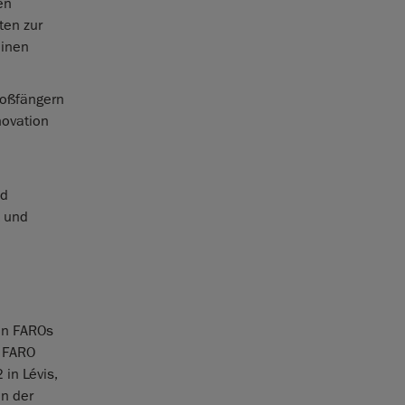
en
ten zur
einen
toßfängern
novation
nd
t und
on FAROs
t FARO
in Lévis,
in der