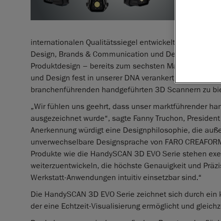
internationalen Qualitätssiegel entwickelt. Jährlich 
Design, Brands & Communication und Design Concept 
Produktdesign – bereits zum sechsten Mal für die Han
und Design fest in unserer DNA verankert sind und un
branchenführenden handgeführten 3D Scannern zu bi
„Wir fühlen uns geehrt, dass unser marktführender ha
ausgezeichnet wurde“, sagte Fanny Truchon, Presiden
Anerkennung würdigt eine Designphilosophie, die auß
unverwechselbare Designsprache von FARO CREAFORM ver
Produkte wie die HandySCAN 3D EVO Serie stehen ex
weiterzuentwickeln, die höchste Genauigkeit und Präzis
Werkstatt‑Anwendungen intuitiv einsetzbar sind.“
Die HandySCAN 3D EVO Serie zeichnet sich durch ein 
der eine Echtzeit‑Visualisierung ermöglicht und gleichz