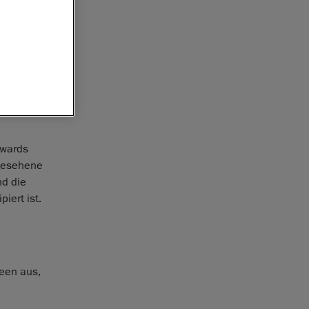
ßstab für
testen
oduct
im Bereich
novation
ebnis mit
Awards
ngesehene
nd die
iert ist.
een aus,