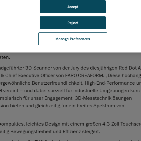
für Produktdesign ausgezeichnet wurde.
Accept
Seit über 70 Jahren gilt Red Dot als weltweit anerkannter Ma
exzellentes Produktdesign und hat sich zu einem der begehr
Reject
reichen tausende Unternehmen ihre Produkte in Kategorien wie Pr
ein. In diesem Jahr gehört FARO CREAFORM zu den Gewinnern 
Manage Preferences
dySCAN-3D Produktlinie. Diese Auszeichnung bestätigt, dass In
sere Mission vorantreiben, ein herausragendes 3D Scanning Erl
eten.
ndgeführter 3D‑Scanner von der Jury des diesjährigen Red Dot 
t & Chief Executive Officer von FARO CREAFORM. „Diese hocha
ergewöhnliche Benutzerfreundlichkeit, High‑End‑Performance u
eint – und dabei speziell für industrielle Umgebungen konzip
emplarisch für unser Engagement, 3D‑Messtechniklösungen
ion bieten und gleichzeitig für ein breites Spektrum von
kompaktes, leichtes Design mit einem großen 4,3‑Zoll‑Touchscr
eitig Bewegungsfreiheit und Effizienz steigert.