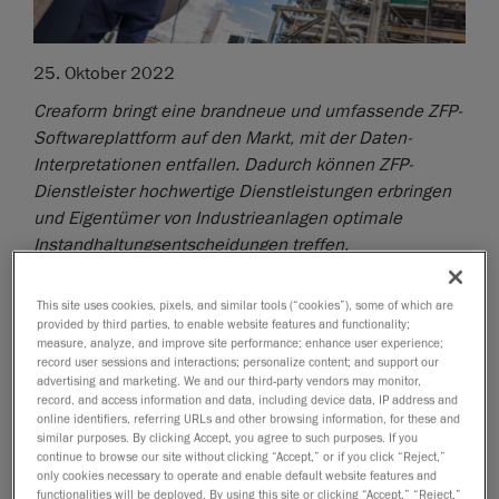
25. Oktober 2022
Creaform bringt eine brandneue und umfassende ZFP-
Softwareplattform auf den Markt, mit der Daten-
Interpretationen entfallen. Dadurch können ZFP-
Dienstleister hochwertige Dienstleistungen erbringen
und Eigentümer von Industrieanlagen optimale
Instandhaltungsentscheidungen treffen.
Lévis, Québec, 26. Oktober 2022
–
Creaform
, eine
This site uses cookies, pixels, and similar tools (“cookies”), some of which are
Geschäftseinheit von AMETEK, Inc. und weltweit
provided by third parties, to enable website features and functionality;
führender Anbieter von
tragbaren 3D-Messlösungen
measure, analyze, and improve site performance; enhance user experience;
und Engineering Services, gibt die Veröffentlichung von
record user sessions and interactions; personalize content; and support our
advertising and marketing. We and our third-party vendors may monitor,
VXintegrity bekannt, der ultimativen 3D-Scanlösung für
record, and access information and data, including device data, IP address and
die Beurteilung von Oberflächenschäden. Diese neue
online identifiers, referring URLs and other browsing information, for these and
similar purposes. By clicking Accept, you agree to such purposes. If you
Softwareplattform wurde speziell für die
continue to browse our site without clicking “Accept,” or if you click “Reject,”
Herausforderungen entwickelt, mit denen Eigentümer
only cookies necessary to operate and enable default website features and
von Industrieanlagen und ZFP-Dienstleister
functionalities will be deployed. By using this site or clicking “Accept,” “Reject,”