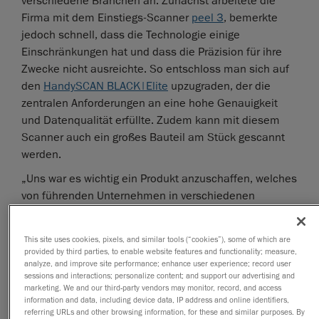
verschiedene Branchen an. Zunächst arbeitete die
Firma mit dem Einstiegs-Scanner
peel 3
, bemerkte
jedoch schnell, dass die Technologie einige
Einschränkungen hat und dass die Präzision für ihre
Zwecke nicht ausreichte. So entschloss man sich auf
den
HandySCAN BLACK|Elite
upzugraden, der die
zentralen Anforderungen an eine hohe Genauigkeit
und Datenqualität erfüllte. Zudem kann mit diesem
Scanner auch ein großes Bauteil am Stück gescannt
werden.
„Uns war es wichtig ein Produkt anzuschaffen, welches
von führenden Unternehmen in verschiedenen
Branchen (z.B. High Tech Industrie) verwendet wird
(Best in Class) und welches langfristig für uns nutzbar
This site uses cookies, pixels, and similar tools (“cookies”), some of which are
ist“, kommentiert Herr Jocelyn Litra, Geschäftsführer
provided by third parties, to enable website features and functionality; measure,
bei Mapeex. „Wir nutzen das Scansystem inzwischen
analyze, and improve site performance; enhance user experience; record user
sessions and interactions; personalize content; and support our advertising and
täglich für verschiedene Anwendungsszenarien wie
marketing. We and our third-party vendors may monitor, record, and access
Motorteile, Karosserien, Interior, Messungen,
information and data, including device data, IP address and online identifiers,
referring URLs and other browsing information, for these and similar purposes. By
Reproduktion, R&D.“