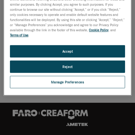
leistungsstarke, innovative robotermontierte Lösungen, die sich
similar purposes. By clicking Accept, you agree to such purposes. If you
nahtlos in automatisierte Qualitätskontrollprozesse für At-
continue to browse our site without clicking “Accept,” or if you click “Reject,”
LineInspektionen in der Massenproduktion integrieren lassen.
only cookies necessary to operate and enable default website features and
functionalities will be deployed. By using this site or clicking “Accept,” “Reject,”
Die innovative Technologie der MetraSCAN 3D-R 3D-Scanner,
or “Manage Preferences” you acknowledge and agree to our Privacy Policy
ermöglicht Fertigungsunternehmen, Qualitätsprobleme schneller
available through the link in the footer of this website,
Cookie Policy
, and
zu erkennen und ihre Korrekturmaßnahmen auf bessere
Terms of Use
.
statistische Analysen zu stützen. Das ultimative Ziel? Hersteller
können ihren Produktionsprozess optimieren und produzieren
Accept
Teile von besserer Qualität.
Reject
Broschüre herunterladen
Manage Preferences