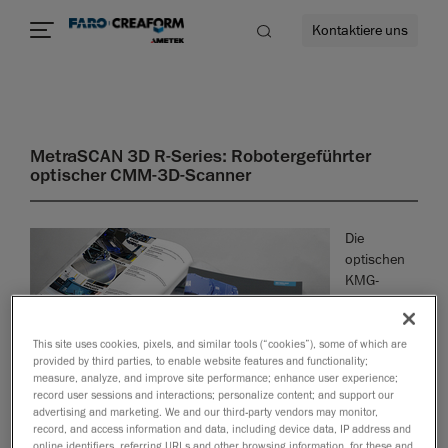
Kontaktiere uns
MetraSCAN 3D R-Series: Robotergeführter
optischer CMM-3D-Scanner
mehr
Die
optischen
KMG-
Scanner
MetraSCAN
3D-R sind
This site uses cookies, pixels, and similar tools (“cookies”), some of which are
provided by third parties, to enable website features and functionality;
measure, analyze, and improve site performance; enhance user experience;
record user sessions and interactions; personalize content; and support our
advertising and marketing. We and our third-party vendors may monitor,
record, and access information and data, including device data, IP address and
online identifiers, referring URLs and other browsing information, for these and