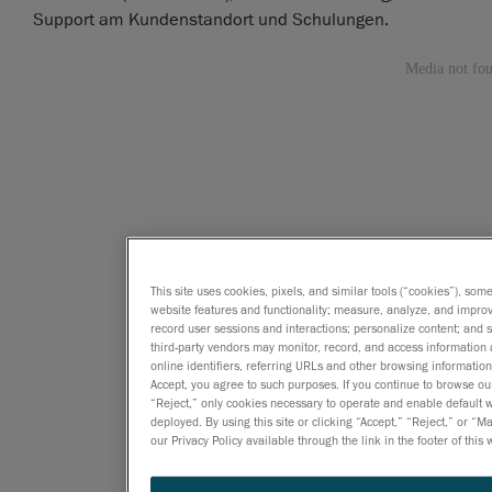
Support am Kundenstandort und Schulungen.
This site uses cookies, pixels, and similar tools (“cookies”), som
website features and functionality; measure, analyze, and impro
record user sessions and interactions; personalize content; and
third-party vendors may monitor, record, and access information 
online identifiers, referring URLs and other browsing information
Accept, you agree to such purposes. If you continue to browse our 
“Reject,” only cookies necessary to operate and enable default we
deployed. By using this site or clicking “Accept,” “Reject,” or
our Privacy Policy available through the link in the footer of this