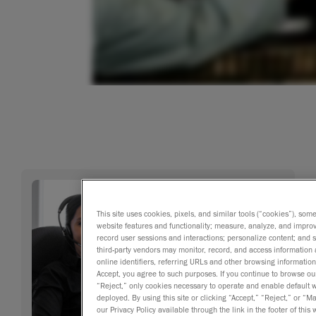
This site uses cookies, pixels, and similar tools (“cookies”), som
website features and functionality; measure, analyze, and impro
record user sessions and interactions; personalize content; and
third-party vendors may monitor, record, and access information 
online identifiers, referring URLs and other browsing information
Accept, you agree to such purposes. If you continue to browse our 
“Reject,” only cookies necessary to operate and enable default we
deployed. By using this site or clicking “Accept,” “Reject,” or
our Privacy Policy available through the link in the footer of this