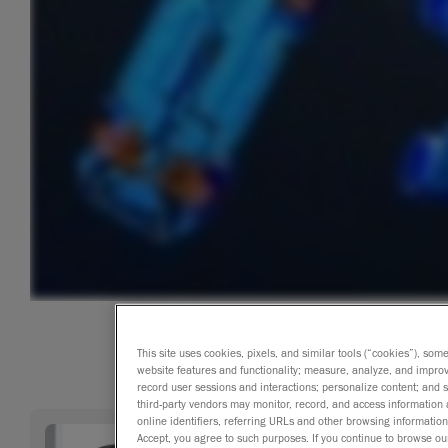
This site uses cookies, pixels, and similar tools (“cookies”), som
website features and functionality; measure, analyze, and impro
record user sessions and interactions; personalize content; and
third-party vendors may monitor, record, and access information 
online identifiers, referring URLs and other browsing information
Accept, you agree to such purposes. If you continue to browse our 