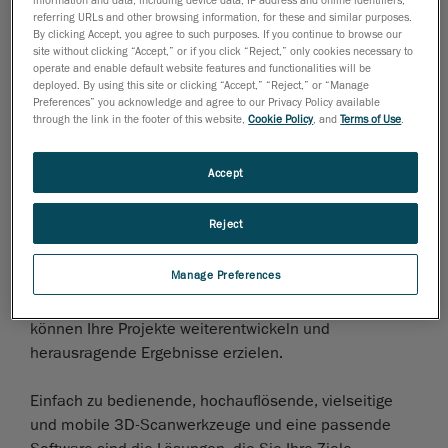
Simulationen der realen Welt erstellen – sei es für
referring URLs and other browsing information, for these and similar purposes.
Videospiele oder Filme oder für Schulungen,
By clicking Accept, you agree to such purposes. If you continue to browse our
Wissenschaft, Bildungs- oder militärische Zwecke. Sie
site without clicking “Accept,” or if you click “Reject,” only cookies necessary to
operate and enable default website features and functionalities will be
können Ihre Inhalte von Grund auf neu erstellen, aber
deployed. By using this site or clicking “Accept,” “Reject,” or “Manage
Sie können auch reale Objekte in Ihre Modelle
Preferences” you acknowledge and agree to our Privacy Policy available
through the link in the footer of this website,
Cookie Policy
, and
Terms of Use
.
integrieren, um reichhaltige visuelle Effekte oder
lebensechte 3D-Objekte zu erzeugen. Dank des 3D-
Scannens ist dies jetzt mit nur geringem zusätzlichen
Accept
Aufwand möglich.
DIE CREAFORM-LÖSUNG
Reject
Mit den
3D-Handscanner-Technologien von Creaform
Manage Preferences
eröffnen sich Ihnen neue Möglichkeiten, die mit
herkömmlichen Werkzeugen unerreichbar waren. Sie
können Ihre Projekte weiterentwickeln und
herausragende Ergebnisse erzielen.
Einfach zu bedienende, hochauflösende, vielseitige
und mobile 3D-Scanwerkzeuge und eine passende