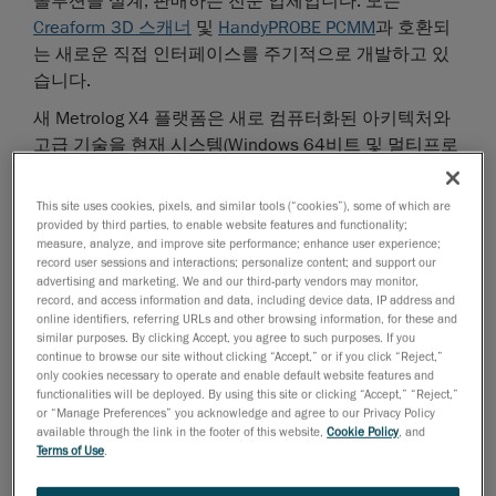
솔루션을 설계, 판매하는 전문 업체입니다. 모든
Creaform 3D 스캐너
및
HandyPROBE PCMM
과 호환되
는 새로운 직접 인터페이스를 주기적으로 개발하고 있
습니다.
새 Metrolog X4 플랫폼은 새로 컴퓨터화된 아키텍처와
고급 기술을 현재 시스템(Windows 64비트 및 멀티프로
세서 PC)에 제공하여 계측 소프트웨어의 성능과 처리량
을 크게 향상시킬 뿐만 아니라, 사용자의 일상적인 측정
This site uses cookies, pixels, and similar tools (“cookies”), some of which are
작업을 단순화하는 데 중점이 맞춰져 있습니다.
provided by third parties, to enable website features and functionality;
measure, analyze, and improve site performance; enhance user experience;
소프트웨어에는 최신 Creaform
광학 3D 측정
기
record user sessions and interactions; personalize content; and support our
advertising and marketing. We and our third-party vendors may monitor,
술이 통합되어 있습니다.
record, and access information and data, including device data, IP address and
online identifiers, referring URLs and other browsing information, for these and
64비트, 멀티코어, 멀티태스크 고유 개발 기능에
similar purposes. By clicking Accept, you agree to such purposes. If you
는 아래의 두 가지 주요 이점이 있습니다.
continue to browse our site without clicking “Accept,” or if you click “Reject,”
only cookies necessary to operate and enable default website features and
CAD 파일 또는 밀도 있는 헤비 지점 클라우
functionalities will be deployed. By using this site or clicking “Accept,” “Reject,”
드를 가져와서 처리할 수 있음
or “Manage Preferences” you acknowledge and agree to our Privacy Policy
available through the link in the footer of this website,
Cookie Policy
, and
대량의 데이터를 사용하는 동안 변환 또는
Terms of Use
.
프로젝션 시간을 크게 줄임(SDAC, 지점 포인