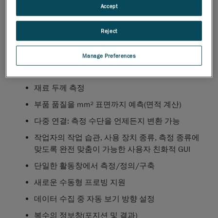
트…)
Accept
클라우드 포인트와 CAD(컬러 매핑) 사이의 비교
Reject
시스템
요소를 추출하여 기하학적 공차를 자동으로 적용
Manage Preferences
플러싱과 갭을 사용자 친화적으로 처리
재료 두께 측정
부품 품질을 mm² 표면까지 예측(면적 계산)
다중 연결: 측정 수단을 언제든지 변환 가능
작업자의 작업 습관, 사용 장치 종류, 측정 종류에
맞도록 완전 맞춤이 가능한 사용자 친화적 GUI
단일한 활동창에서 측정/정의/구축
새로운 수동형 프로빙 지원
데이터 수집 중 자동 보기 방향 설정
복수의 정보창(포지션 및 결과)