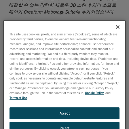
해결할
수
있는
강력한
새로운
3D
스캔
후처리
소프트
웨어가
Creaform Metrology Suite
에
추가되었습니다
.
퀘벡주 레비, 2025년 2월 26일 – AMETEK, Inc.의 사업
부이자 세계적인
자동화
및 휴대용
3D 측정 솔루션
제
This site uses cookies, pixels, and similar tools (“cookies”), some of which are
공업체인
Creaform
은 오늘
Creaform Metrology Suite™
provided by third parties, to enable website features and functionality;
에 통합된 강력한 새로운 애플리케이션 모듈인 Scan-to-
measure, analyze, and improve site performance; enhance user experience;
record user sessions and interactions; personalize content; and support our
CAD Pro를 출시했다고 발표했습니다. 이 소프트웨어는
advertising and marketing. We and our third-party vendors may monitor,
더욱 간결한 접근 방식으로 역설계 워크플로를 간소화
record, and access information and data, including device data, IP address and
하고 향상시키도록 특별히 설계되었습니다.
online identifiers, referring URLs and other browsing information, for these and
similar purposes. By clicking Accept, you agree to such purposes. If you
2014년 처음 출시된 Creaform의 Scan-to-CAD 소프트
continue to browse our site without clicking “Accept,” or if you click “Reject,”
only cookies necessary to operate and enable default website features and
웨어 모듈은 3D 스캔 데이터를 처리하여 3D 스캔과
functionalities will be deployed. By using this site or clicking “Accept,” “Reject,”
CAD 또는 신속한 프로토타이핑(3D 프린팅) 소프트웨어
or “Manage Preferences” you acknowledge and agree to our Privacy Policy
available through the link in the footer of this website,
Cookie Policy
, and
상호간의 업무를 쉽도록 높은 호환성을 제공합니다.
Terms of Use
.
Scan-to-CAD 모듈과 새로운 Scan-to-CAD Pro 모듈 두
가지 솔루션을 통하여, 역설계 엔지니어는 필수적인 메
Accept
시(mesh)에서의 정보 추출, 유연한 정렬 기능, 최적화된
메시 편집 도구 및 강력한 수정기능을 사용할 수 있습니
Reject