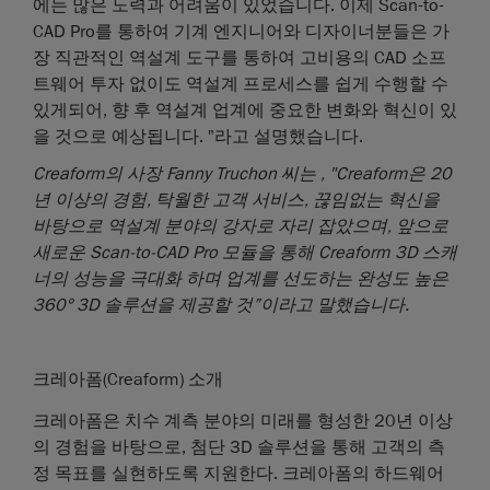
에는 많은 노력과 어려움이 있었습니다. 이제 Scan-to-
CAD Pro를 통하여 기계 엔지니어와 디자이너분들은 가
장 직관적인 역설계 도구를 통하여 고비용의 CAD 소프
트웨어 투자 없이도 역설계 프로세스를 쉽게 수행할 수
있게되어, 향 후 역설계 업계에 중요한 변화와 혁신이 있
을 것으로 예상됩니다. "라고 설명했습니다.
Creaform의 사장 Fanny Truchon 씨는 , "Creaform은 20
년 이상의 경험, 탁월한 고객 서비스, 끊임없는 혁신을
바탕으로 역설계 분야의 강자로 자리 잡았으며, 앞으로
새로운 Scan-to-CAD Pro 모듈을 통해 Creaform 3D 스캐
너의 성능을 극대화 하며 업계를 선도하는 완성도 높은
360° 3D 솔루션을 제공할 것”이라고 말했습니다.
크레아폼
(Creaform)
소개
크레아폼은
치수
계측
분야의
미래를
형성한
20
년
이상
의
경험을
바탕으로
,
첨단
3D
솔루션을
통해
고객의
측
정
목표를
실현하도록
지원한다
.
크레아폼의
하드웨어