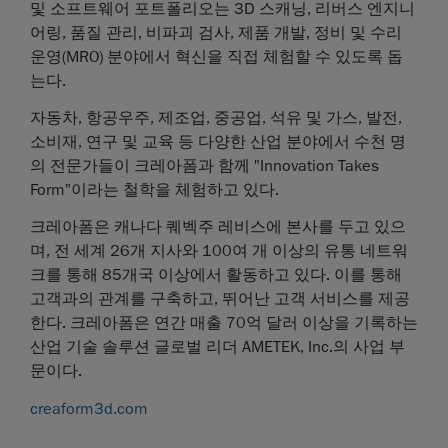
및
소프트웨어
포트폴리오는
3D
스캐닝
,
리버스
엔지니
어링
,
품질
관리
,
비파괴
검사
,
제품
개발
,
정비
및
수리
운영
(MRO)
분야에서
혁신을
직접
체험할
수
있도록
돕
는다
.
자동차
,
항공우주
,
제조업
,
중공업
,
석유
및
가스
,
발전
,
소비재
,
연구
및
교육
등
다양한
산업
분야에서
수천
명
의
전문가들이
크레아폼과
함께
"Innovation Takes
Form"
이라는
철학을
체험하고
있다
.
크레아폼은
캐나다
퀘벡주
레비스에
본사를
두고
있으
며
,
전
세계
26
개
지사와
100
여
개
이상의
유통
네트워
크를
통해
85
개국
이상에서
활동하고
있다
.
이를
통해
고객과의
관계를
구축하고
,
뛰어난
고객
서비스를
제공
한다
.
크레아폼은
연간
매출
70
억
달러
이상을
기록하는
산업
기술
솔루션
글로벌
리더
AMETEK, Inc.
의
사업
부
문이다
.
creaform3d.com