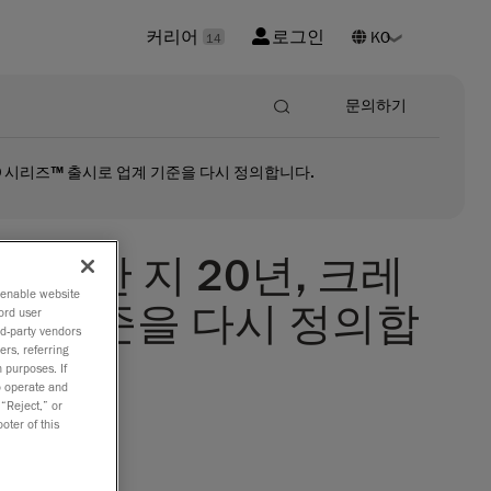
커리어
로그인
14
문의하기
EVO 시리즈™ 출시로 업계 기준을 다시 정의합니다.
창조한 지 20년, 크레
o enable website
 업계 기준을 다시 정의합
ord user
rd-party vendors
ers, referring
 purposes. If
to operate and
 “Reject,” or
oter of this
제조된 신제
 스캐너로,
의 탁월한