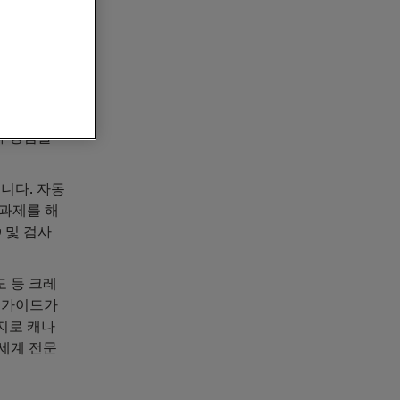
사업부이자 전
Creaform)
 이 혁신적
메라를 갖
자 경험을
습니다. 자동
 과제를 해
D 및 검사
도 등 크레
간 가이드가
지로 캐나
 세계 전문