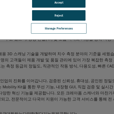
Accept
사용자 경험을 제공합니다.
2025년 10월 21일, 캐나다퀘벡주레비
– AMETEK Inc.의 
Reject
세계
자동화
및
휴대용 3D 측정 솔루션
공급업체인
크레아폼
(
은 오늘
HandySCAN 3D|EVO 시리즈™
를 공식 출시했습니다.
Manage Preferences
인 시리즈는 내장형 터치스크린 디스플레이와 통합형 포토 카
추고 있으며, 증강 현실(AR) 및 고급 시각화 기능을 통해 사용
 휴대용 3D 스캐닝 기술을 개발하며 치수 측정 분야의 기준을 세웠
천 명의 고객들이 제품 개발 및 품질 관리에 있어 가장 복잡한 측정
드는 측정 등급의 정밀도, 직관적인 작동 방식, 다용도성, 빠른 CA
D 라인업의 진화를 이어갑니다. 검증된 신뢰성, 휴대성, 공인된 정밀
bility Kit을 통한 무선 기능, 내장형 GUI, 직접 검증 및 실시
다양한 혁신 기능을 제공합니다. 모든 크레아폼 스캐너와 마찬가
께 제공되고, 전문적이고 다국어 지원이 가능한 고객 서비스를 통해 전
사용편의성을극대화하는다양한첨단기능을제공합니다: