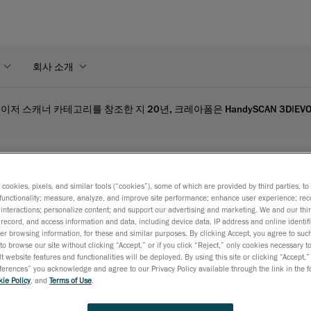
회사 소개
레이저 스캐너 카테고리를 창조한 지 20년, 크레아폼은 HandySCAN 3D|
 레이저 스캐너 카테고리를 
s cookies, pixels, and similar tools (“cookies”), some of which are provided by third parties, t
 3D|EVO 시리즈™ 출시로
functionality; measure, analyze, and improve site performance; enhance user experience; rec
interactions; personalize content; and support our advertising and marketing. We and our thi
record, and access information and data, including device data, IP address and online identifi
r browsing information, for these and similar purposes. By clicking Accept, you agree to such
to browse our site without clicking “Accept,” or if you click “Reject,” only cookies necessary 
t website features and functionalities will be deployed. By using this site or clicking “Accept,”
rences” you acknowledge and agree to our Privacy Policy available through the link in the fo
ISO 10360 인증을 받았으며 ISO 17025 인증 실험실에서 
ie Policy
, and
Terms of Use
.
품 HandySCAN EVO|Elite™는 업계에서 가장 진보된 산업용
비교할 수 없는 측정 등급의 정밀도와 진화하는 플랫폼 기반