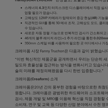
스캐너의
4.3
인치
터치스크린
디스플레이
에서 직접
실시
업할 필요가 없습니다.
고해상도 12MP 카메라가 탑재되어
증강
현실
(AR)
기능
을
직관적인 GUI를 통해 3D 메쉬 조작, 고해상도 모드, 클
수 있습니다.
새
로운
자동
정렬
기능
으로
반복적인
검사가
간소화
되고
46개의 블루 레이저 라인(+1 추가 라인)을 통한
0.020m
350mm 스케일 바를 사용하여
필요한
곳
어디에서나
가
크레아폼 사장 Fanny Truchon은 다음과 같이 밝혔습니다
“이번 혁신적인 제품군을 공개하면서 우리는 단순히 새로
밀도와 효율성을 접근하는 방식을 변화시키고 있습니다.
술의 미래를 재정의해왔음을 다시 한번 입증합니다.”
크레아폼(Creaform) 소개
크레아폼은20년 간의 풍부한 경험을 바탕으로한 최첨단
원합니다. 크레아폼은 광범위한 하드웨어와 소프트웨어 
검사, 제품 개발 및 MRO를 이용해 혁신을 직접 경험할 수
소비재, 연구 및 교육 등 다양한 산업 분야에서 수천 