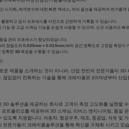
간
시각화
,
매개변수에
대한
빠른
액세스
,
처리
옵션
을 제공하여 번거롭게 
 활용하고 검사 프로세스를 사진으로
간편하게
기록
할 수 있습니다.
리핑 기능 등 고급 스캐닝 기능을 손쉽게 사용할 수 있으며, 신규 사용자도 빠
 품질 관리 프로세스가 향상되었습니다.
m
의
정밀도와
0.020mm + 0.015mm/m
의
공간
정확도
로 고정밀 측정이 
장
정확한
3D
측정을
수행할
수
있
습니다
.
:
운 제품을 소개하는 것이 아니라, 산업 전반의 전문가들이 3D 
 끊임없이 진화하는 기술을 통해 크레아폼은 2005년부터 산업
 3D 솔루션을 제공하는 회사로 고객이 측정 고도화를 실현할 수
포트폴리오를 제공하여 3D 스캐닝, 리버스 엔지니어링, 품질 관
 있도록 지원합니다. 자동차, 항공우주, 제조, 중공업, 석유 및 가
명의 전문가들이 크레아폼솔루션을 통해 혁신을 구체화 시키고 있습