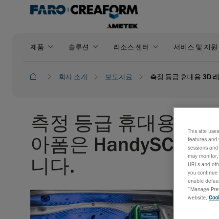
제품
솔루션
리소스 센터
서비스 및 지원
회사 소개
보도자료
측정 등급 휴대용 3D 
측정 등급 휴대용 3D
This site use
아폼은 HandySCAN
features and 
sessions and 
may monitor, 
니다.
URLs and othe
you continue 
enable defaul
“Manage Prefe
website,
Cook