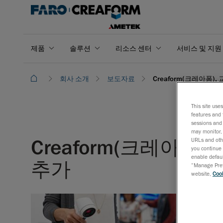
제품
솔루션
리소스 센터
서비스 및 지원
회사 소개
보도자료
Creaform(크레아폼),
This site use
features and 
sessions and 
may monitor, 
Creaform(크레아폼)
URLs and othe
you continue 
enable defaul
추가
“Manage Prefe
website,
Cook
2019년 
향상된
3