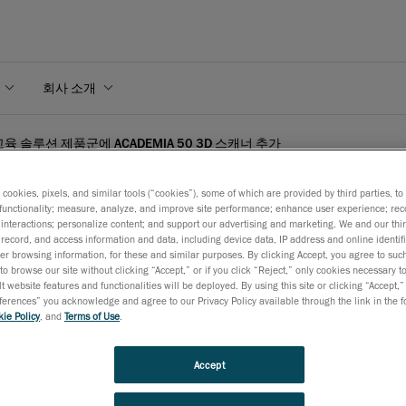
회사 소개
 교육 솔루션 제품군에 ACADEMIA 50 3D 스캐너 추가
s cookies, pixels, and similar tools (“cookies”), some of which are provided by third parties, t
functionality; measure, analyze, and improve site performance; enhance user experience; rec
interactions; personalize content; and support our advertising and marketing. We and our thi
record, and access information and data, including device data, IP address and online identifi
, 교육 솔루션 제품군에 ACAD
r browsing information, for these and similar purposes. By clicking Accept, you agree to such
to browse our site without clicking “Accept,” or if you click “Reject,” only cookies necessary 
t website features and functionalities will be deployed. By using this site or clicking “Accept,”
rences” you acknowledge and agree to our Privacy Policy available through the link in the fo
ie Policy
, and
Terms of Use
.
9월 10일
Accept
D
스캐닝
성능으로
엔지니어링
,
디자인
관련
교육
가능