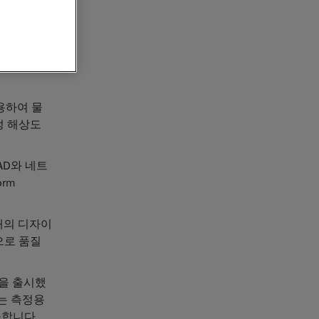
)은 오늘
 밝혔습니
역설계, 산
하는 교육
용하여 물
측정 해상도
AD와 네트
orm
미래의 디자이
으로 품질
을 출시했
는 측정용
공합니다.