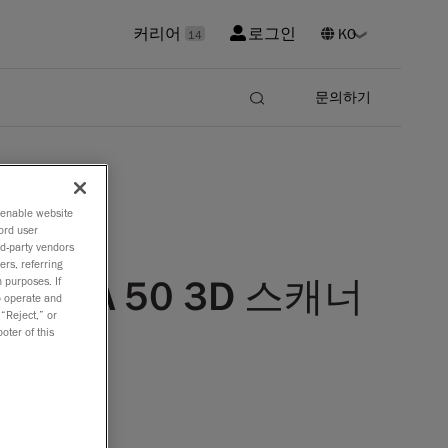
커리어
로그인
14
문의하기
o enable website
ord user
rd-party vendors
ers, referring
EMIA 50 3D 스캐너
 purposes. If
to operate and
 “Reject,” or
oter of this