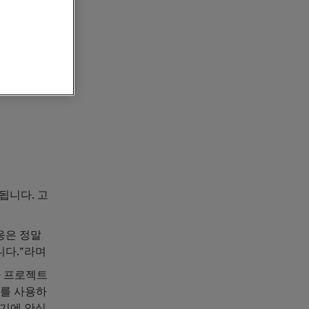
루션
및 엔
 성능을 제
된 새로운
하고자 하
조됩니다. 고
반응은 정말
니다.”라며
이나 프로젝트
너를 사용하
있기에 안심