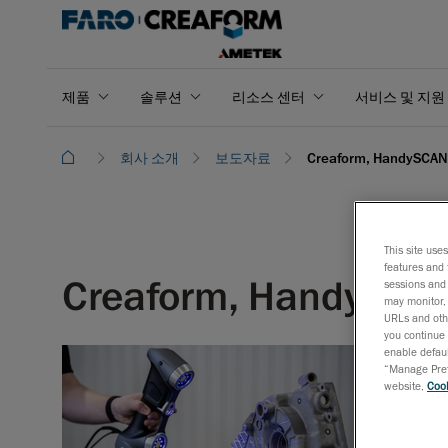
제품
솔루션
리소스 센터
서비스 및 지원
회사 소개
보도자료
Creaform, HandyS
This site use
features and 
Creaform, HandyS
sessions and 
may monitor, 
URLs and othe
you continue 
enable defaul
2022년 
“Manage Prefe
website,
Cook
블루
레
작하는