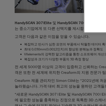
퀘벡
,
레
지니어링
HandySC
공하는 스
HandySCAN 307|Elite
및
HandySCAN 700|Elite
는 고
는 중소기업에게 또 다른 선택지를 제시합니다.
고객은 다음과 같은 이점을 얻을 수 있습니다.
복잡하고 반사가 심한 표면의 부품에서 탁월한 데이터 획
최대 0.030mm(0.0012인치)의 향상된 분해능과 정확도
VXelements의 강력한 알고리즘을 통한 소프트웨어 개
복잡성과 크기가 다양한 부품의 3D 측정 향상
전 세계 5000명 이상의 고객이 입증하고 신뢰하는 Crea
객은 또한 전 세계에 위치한 Creaform의 지원 전문가
Creaform 제품 관리자인 Simon Côté는 “2021년에 처음
놀라웠습니다. 가격 대비 최고의 성능을 원하던 고객들의
“새로운 HandySCAN 307|Elite 및 HandySCAN
에 필요한 성능을 충족하는 진정으로 독특한 3D 스캐너
면서 그 속에 담겨진 뛰어난 기술력과 3D 스캐닝을 속