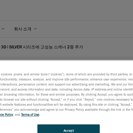
회사 소개
CAN 3D | SILVER 시리즈에 고성능 스캐너 2종 추가
s cookies, pixels, and similar tools (“cookies”), some of which are provided by third parties, t
functionality; measure, analyze, and improve site performance; enhance user experience; rec
CAN 3D | SILVER 시리
interactions; personalize content; and support our advertising and marketing. We and our thi
record, and access information and data, including device data, IP address and online identifi
r browsing information, for these and similar purposes. By clicking Accept, you agree to such
to browse our site without clicking “Accept,” or if you click “Reject,” only cookies necessary 
t website features and functionalities will be deployed. By using this site or clicking “Accept,”
6월 1일
rences” you acknowledge and agree to our Privacy Policy available through the link in the fo
ie Policy
, and
Terms of Use
.
이저
기술로
업그레이드된
업계
최초의
제품
라인업
을
USD
$21,
훌륭한
가격대로
만나보세요
.
Accept