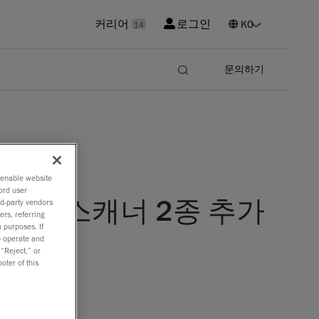
커리어
로그인
14
문의하기
o enable website
ord user
즈에 고성능 스캐너 2종 추가
rd-party vendors
ers, referring
 purposes. If
to operate and
 “Reject,” or
oter of this
900
부터
시