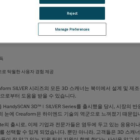
비
, 2022
년
6
월
2
일
—AMETEK의 사업부이자
휴대용 3D 측정 솔
 서비스의 세계적 선도 업체인
Creaform
은 오늘
Reject
AN 3D
| SILVER Series
솔루션 시리즈의 일부인 훌륭한 가격대
TM
캐너 2종을 출시한다고 발표했습니다. 블루 레이저 기술이 적용
비용을 감수하지 않으면서 3D 스캐닝 기술의 뛰어난 성능을 활용
Manage Preferences
득
선으로 탁월한 사용자 경험 제공
form SILVER 시리즈의 모든 3D 스캐너는 북미에서 설계 및 제
 팀으로부터 도움을 받을 수 있습니다.
 HandySCAN 3D
| SILVER Series를 출시했을 당시, 시장의 
TM
 눈에 Creaform은 하이엔드 기술의 역군으로 느껴졌기 때문입
 700|Elite의 출시로, 이제 기업과 전문가들은 염두에 두고 있는 응용
를 선택할 수 있게 되었습니다. 뿐만 아니라, 고객들은 3D 스캐
속들이 잘 알고 있는 지원 팀의 지원이 함께 한다는 사실을 알고 