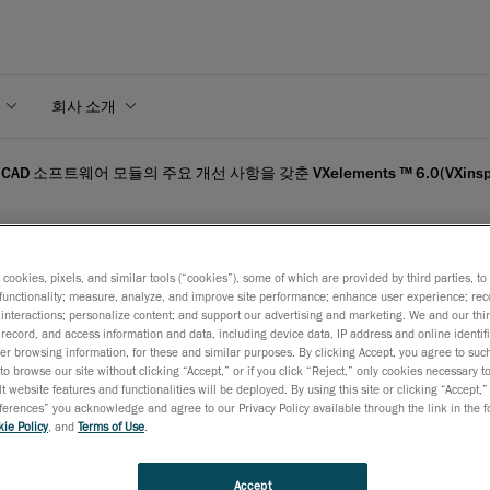
회사 소개
 CAD 소프트웨어 모듈의 주요 개선 사항을 갖춘 VXelements ™ 6.0(VXinspe
s cookies, pixels, and similar tools (“cookies”), some of which are provided by third parties, t
functionality; measure, analyze, and improve site performance; enhance user experience; rec
사 및 CAD 소프트웨어 모듈
interactions; personalize content; and support our advertising and marketing. We and our thi
record, and access information and data, including device data, IP address and online identifi
r browsing information, for these and similar purposes. By clicking Accept, you agree to such
Xinspect ™, VXmodel ™
to browse our site without clicking “Accept,” or if you click “Reject,” only cookies necessary 
t website features and functionalities will be deployed. By using this site or clicking “Accept,”
rences” you acknowledge and agree to our Privacy Policy available through the link in the fo
ie Policy
, and
Terms of Use
.
2017년 5월 2일
새롭게 업그레이드 된 강력한 3D 소프트웨어 플랫폼에서 3D
Accept