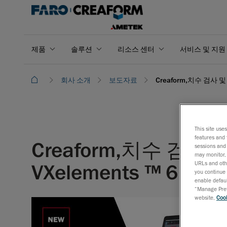
제품
솔루션
리소스 센터
서비스 및 지원
회사 소개
보도자료
Creaform,치수 검사 및
This site use
features and 
Creaform,치수 검
sessions and 
may monitor, 
URLs and othe
VXelements ™ 6.0(V
you continue 
enable defaul
“Manage Prefe
website,
Cook