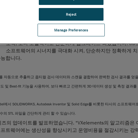
소프트웨어의 시너지, Solid Edge와의 상호 운용 및 새로운 
브 기능을 확인하세요.
Reject
휴대용 3D 측정 솔루션
및
엔지니어링 서비스
분야의 세계적인
업인
Creaform
은
VXelements
3D 소프트웨어 플랫폼의 최신 
Manage Preferences
표하였습니다. 이 플랫폼은 처음 사용하는 사용자도 쉽게 접근
도록, 보다 포괄적이고 단순하게 업그레이드 되었습니다. 3
소프트웨어의 시너지를 극대화 시켜, 단순하지만 정확하게 치
가능합니다.
를 자동으로 추출하고 옵티컬 검사 데이터와 스캔을 결합하여 완벽한 검사 결과를 얻을 
속도 및 Best-fit 기능을 사용하여, 보다 빠르고 간편하게 3D 데이터 생성 및 측정 결과를
del에서 SOLIDWORKS, Autodesk Inventor 및 Solid Edge를 비롯한 타
 STL 파일을 간단하게 관리 할 수 ​​있습니다.
wn은 VX시리즈의 업데이트를 발표하였습니다. “VXelements의 알고리즘은
이 소프트웨어에는 생산성을 향상시키고 운영비용을 절감시키는 강