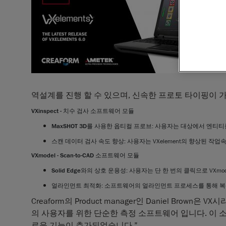
역설계를 진행 할 수 있으며, 신속한 프로토 타이핑이 
VXinspect - 
치수
검사
소프트웨어
모듈
MaxSHOT 3D
를
사용한
옵티컬
프로브
: 사용자는 대상에서 엔티티
스캔
데이터
검사
속도
향상
: 사용자는 VXelement의 향상된 작업
VXmodel - Scan-to-CAD 
소프트웨어
모듈
Solid Edge
와의
상호
운용성
: 사용자는 단 한 번의 클릭으로 VXmo
얼라인먼트
최적화
: 소프트웨어의 얼라인먼트 프로세스를 통해 복수의
Creaform의 Product manager인 Daniel Bro
의 사용자를 위한 단순한 측정 소프트웨어 입니다. 
로운 기능이 추가되었습니다.”