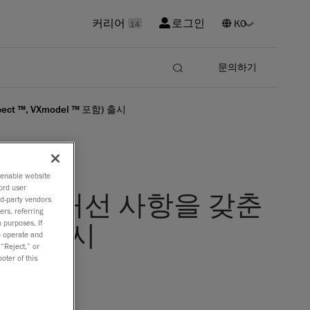
커리어
로그인
14
문의하기
ct ™, VXmodel ™ 포함) 출시
o enable website
ord user
의 주요 개선 사항을 갖춘
rd-party vendors
ers, referring
 purposes. If
 포함) 출시
to operate and
 “Reject,” or
oter of this
 스캐너와