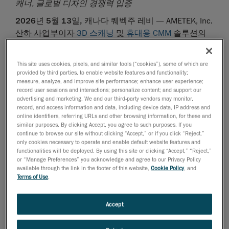
캐너
,
글로벌
디자인
경쟁력
입증
2026
년
5
월
13
일
,
캐나다
퀘벡주
레비
— AMETEK, Inc.
산하 사업부이자
3D 스캐닝
및
휴대용 CMM
솔루션의
글로벌 공급업체인 FARO CREAFORM은 자사의 휴대용
3D 스캐너
HandySCAN 3D EVO Series™
가 세계적인 권
This site uses cookies, pixels, and similar tools (“cookies”), some of which are
위를 자랑하는 레드닷 어워드(Red Dot Award) 제품 디자
provided by third parties, to enable website features and functionality;
인 부문을 수상했다고 발표했습니다.
measure, analyze, and improve site performance; enhance user experience;
record user sessions and interactions; personalize content; and support our
레드닷 어워드는 70년 이상 전 세계 디자인 우수성을 평
advertising and marketing. We and our third-party vendors may monitor,
record, and access information and data, including device data, IP address and
가하는 대표적인 인증으로, 국제적으로 가장 권위 있는
online identifiers, referring URLs and other browsing information, for these and
디자인 시상식 중 하나로 평가받고 있습니다. 매년 수천
similar purposes. By clicking Accept, you agree to such purposes. If you
continue to browse our site without clicking “Accept,” or if you click “Reject,”
개의 글로벌 기업이 제품 디자인, 브랜드 및 커뮤니케이
only cookies necessary to operate and enable default website features and
션, 디자인 콘셉트 등 다양한 부문에 출품하고 있습니다.
functionalities will be deployed. By using this site or clicking “Accept,” “Reject,”
or “Manage Preferences” you acknowledge and agree to our Privacy Policy
FARO CREAFORM은 이번 수상을 통해 제품 디자인 부문
available through the link in the footer of this website,
Cookie Policy
, and
Terms of Use
.
에서 선정되었으며, 해당 제품 라인업으로는 통산 여섯
번째 레드닷 어워드 수상이라는 성과를 기록했습니다.
이는 혁신과 디자인 역량이 FARO CREAFORM의 핵심 경
Accept
쟁력으로 자리 잡고 있음을 보여주며, 업계를 선도하는
3D 스캐닝 기술을 통해 차별화된 사용자 경험을 제공하