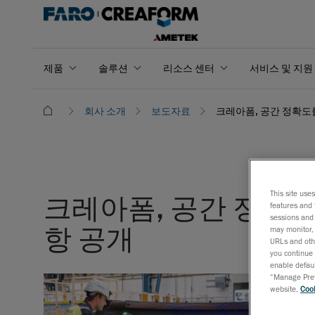
제품
솔루션
리소스 센터
서비스 및 지원
회사 소개
보도자료
크레아폼, 공간 정확도를 
This site use
크레아폼, 공간 정확도를
features and 
sessions and 
항 공개
may monitor, 
URLs and othe
you continue 
enable defaul
“Manage Prefe
website,
Cook