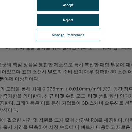
대형 부품 측정시 향상된 정확성과 신뢰성 제공
Accept
캐나다 퀘벡 레비, 2024년 10월 23일
—AMETEK, Inc. 사
휴대용, 자동화 3D 측정 솔루션
제공사인
Creaform
(이하 크
Reject
HandySCAN 3D|MAX 시리즈
최신 개선 사항을 발표했다. 이 
는 대형 부품의 공간 정확도 개선과 사용자가 첫 번째 스캐닝
Manage Preferences
로도 올바른 데이터를 캡쳐하도록 지원하는 측정 피드백 가이
하드웨어 성능 강화를 위해 설계된 기타 소프트웨어 업그레이
3D™ 제품군의 핵심 장점을 통합한 제품으로 특히 복잡한 대형 부품에 대
되어있으며 표면 스캔시 별도의 준비 없이 매우 정확한 3D 스캔 
업 분야에 이상적이다.
의 도입을 통해 최대 0.075mm + 0.010mm/m의 공인 공간 
상 증가함을 의미한다. 신규 타겟 수집 모드, 타겟 품질 향상 인디
공한다. 크레아폼은 이를 통해 기업들이 3D 스캐너 솔루션을 선
방침이다.
보증에 필요한 시간 및 자원을 크게 줄여 상당한 ROI를 제공한다. 
 출시 기간을 단축하여 시장 수요에 더 빠르게 대응하고 새로운