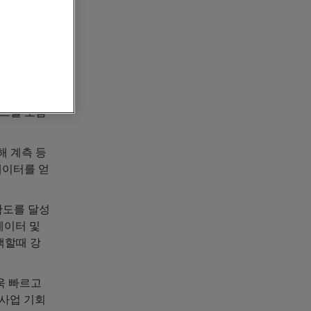
업부이자
레아폼)은
개선 사항에
 작업만으
드, 그리고
드를 포함
해 계측 등
데이터를 얻
정확도를 달성
게이터 및
택할때 강
더욱 빠르고
 사업 기회