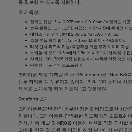
를 확보할 수 있도록 지원한다.
주요 특징:
정확도 향상
: 최대 0.075mm + 0.010mm/m 정확도 제
높은 활용도
: 크기, 모양, 복잡성, 마감 재질에 관계없이 
대형스캐닝 영역
: 최대 2.0m x 2.4m(6.6 x 7.9피트).
측정 부품 크기 범위
: 1m ~ 15m(3.3피트 ~ 49.2피트).
타겟 편차 피드백 기능
: 측정자를 위한 추가 데이터 제공
스케일 바 모드
: 0.3m에서 2.5m에 이르기까지 타겟 수
신뢰성
: ISO 17025 인증 실험실에서 수행된 인증 승인 
단순성
: 직관적인 소프트웨어
크레아폼 제품 기획팀 Olivier Plamondon은 “Han
선두 자리를 계속 유지할 것이다.”라며 “3D 스캐너 
제품을 소개하게 되어 기쁘다.”고 덧붙였다.
Creaform 소개
크레아폼은20년 간의 풍부한 경험을 바탕으로한 최첨단
원합니다. 크레아폼은 광범위한 하드웨어와 소프트웨어 
검사, 제품 개발 및 MRO를 이용해 혁신을 직접 경험할 수
소비재, 연구 및 교육 등 다양한 산업 분야에서 수천 명