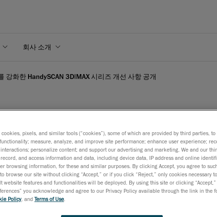
회사 소개
강화한 HandySCAN 3D|MAX 시리즈 개선 사항 공개
s cookies, pixels, and similar tools (“cookies”), some of which are provided by third parties, t
 강화한 HandySCAN 3
functionality; measure, analyze, and improve site performance; enhance user experience; rec
interactions; personalize content; and support our advertising and marketing. We and our thi
record, and access information and data, including device data, IP address and online identifi
r browsing information, for these and similar purposes. By clicking Accept, you agree to such
to browse our site without clicking “Accept,” or if you click “Reject,” only cookies necessary 
t website features and functionalities will be deployed. By using this site or clicking “Accept,”
rences” you acknowledge and agree to our Privacy Policy available through the link in the fo
ie Policy
, and
Terms of Use
.
2024년 10월 22일