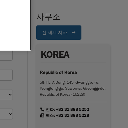
사무소
전 세계 지사
KOREA
Republic of Korea
5th FL, A Dong, 145, Gwanggyo-ro,
Yeongtong-gu, Suwon-si, Gyeonggi-do,
Republic of Korea (16229)
link
전화: +82 31 888 5252
link
팩스: +82 31 888 5228