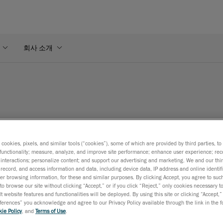
회사 소개
s cookies, pixels, and similar tools (“cookies”), some of which are provided by third parties, t
functionality; measure, analyze, and improve site performance; enhance user experience; rec
 아래 양식을 작성해 주세요.
interactions; personalize content; and support our advertising and marketing. We and our thi
record, and access information and data, including device data, IP address and online identifi
r browsing information, for these and similar purposes. By clicking Accept, you agree to such
to browse our site without clicking “Accept,” or if you click “Reject,” only cookies necessary 
t website features and functionalities will be deployed. By using this site or clicking “Accept,”
rences” you acknowledge and agree to our Privacy Policy available through the link in the fo
ie Policy
, and
Terms of Use
.