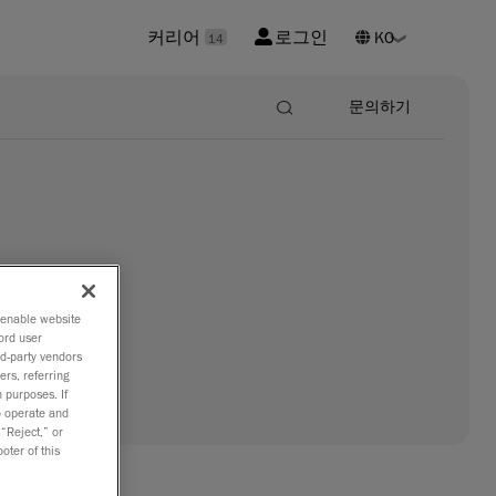
커리어
로그인
14
문의하기
o enable website
ord user
rd-party vendors
ers, referring
 purposes. If
to operate and
 “Reject,” or
oter of this