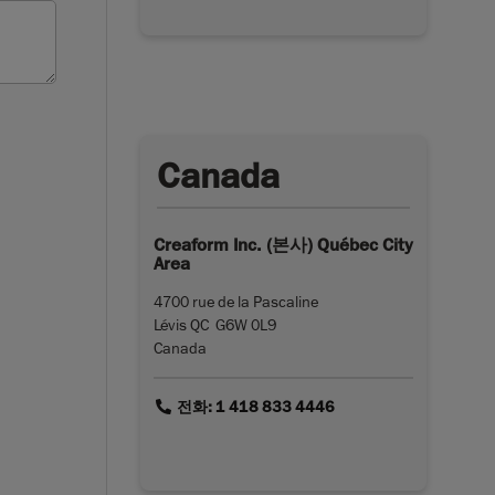
Canada
Creaform Inc. (본사) Québec City
Area
4700 rue de la Pascaline
Lévis QC G6W 0L9
Canada
link
전화: 1 418 833 4446