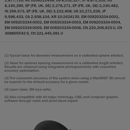
1,877,726, AU 2006222458, US 8,032,327, JP 4,871,352, US
8,140,295, EP (FR, UK, DE) 2,278,271, EP (FR, UK, DE) 2,230,482,
IN 266,573, EP (FR, UK, DE) 3,102,908, US 10,271,039, JP
6,596,433, CA 2,938,104, KR 10-2424135, EM 009203334-0001,
EM 009203334-0002, EM 009203334-0003, EM 009203334-0004,
EM 009203334-0005, EM 009203334-0006, CN 220,206,623 U, CN
308805542 S, CN 221,445,081 U
(1) Typical value for diameter measurement on a calibrated sphere artefact.
(2) Value for spheres spacing measurement on a calibrated length artefact.
Results are obtained using integrated photogrammetry with volumetric
accuracy optimization.
(3) The volumetric accuracy of the system when using a MaxSHOT 3D cannot
be superior to the default accuracy for a given model.
(4) Laser class: 2M (eye safe).
(5) Also compatible with all major metrology, CAD, and computer graphic
software through mesh and point cloud import.