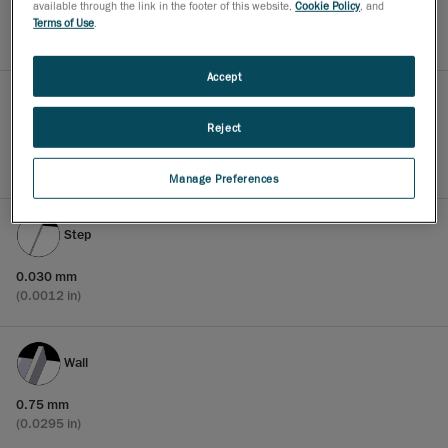
available through the link in the footer of this website,
Cookie Policy
, and
1.00 mm
Terms of Use
.
(0.0393 in)
Accept
Hole
Reject
1.50 mm
(0.0591 in)
Manage Preferences
Step
0.030 mm
(0.0012 in)
Wall
0.75 mm
(0.0295 in)