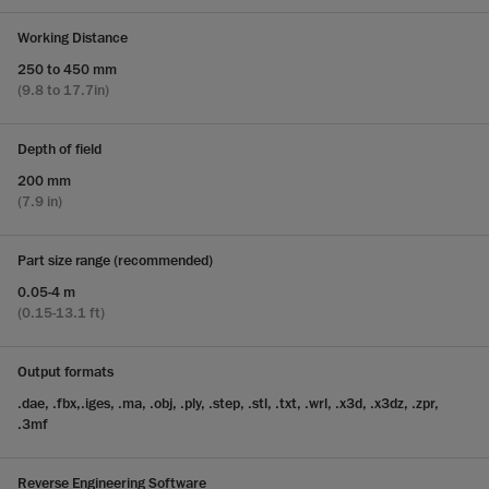
Working Distance
250 to 450 mm
(9.8 to 17.7in)
Depth of field
200 mm
(7.9 in)
Part size range (recommended)
0.05-4 m
(0.15-13.1 ft)
Output formats
.dae, .fbx,.iges, .ma, .obj, .ply, .step, .stl, .txt, .wrl, .x3d, .x3dz, .zpr,
.3mf
Reverse Engineering Software