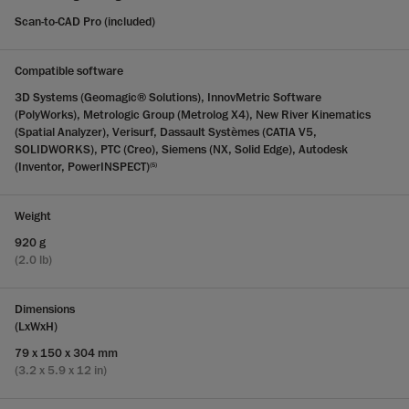
Scan-to-CAD Pro (included)
Compatible software
3D Systems (Geomagic® Solutions), InnovMetric Software
(PolyWorks), Metrologic Group (Metrolog X4), New River Kinematics
(Spatial Analyzer), Verisurf, Dassault Systèmes (CATIA V5,
SOLIDWORKS), PTC (Creo), Siemens (NX, Solid Edge), Autodesk
(Inventor, PowerINSPECT)
(5)
Weight
920 g
(2.0 lb)
Dimensions
(LxWxH)
79 x 150 x 304 mm
(3.2 x 5.9 x 12 in)