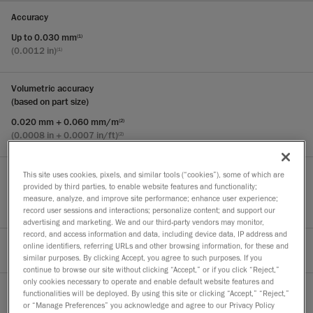
Accuracy
Up to 0.030 mm
(1)
(0.0012 in)
(1)
Volumetric accuracy
(based on part size)
0.020 mm + 0.060 mm/m
(2)
(0.0008 in + 0.0007 in/ft)
(2)
Volumetric accuracy with MaxSHOT Next™|Elite
This site uses cookies, pixels, and similar tools (“cookies”), some of which are
provided by third parties, to enable website features and functionality;
0.030 mm + 0.015 mm/m
(3)
measure, analyze, and improve site performance; enhance user experience;
(0.0012 in + 0.00018 in/ft)
(3)
record user sessions and interactions; personalize content; and support our
advertising and marketing. We and our third-party vendors may monitor,
record, and access information and data, including device data, IP address and
Measurement capabilities (at a working distance of 0.35 m (1.2ft) )
online identifiers, referring URLs and other browsing information, for these and
similar purposes. By clicking Accept, you agree to such purposes. If you
continue to browse our site without clicking “Accept,” or if you click “Reject,”
only cookies necessary to operate and enable default website features and
functionalities will be deployed. By using this site or clicking “Accept,” “Reject,”
Pin
or “Manage Preferences” you acknowledge and agree to our Privacy Policy