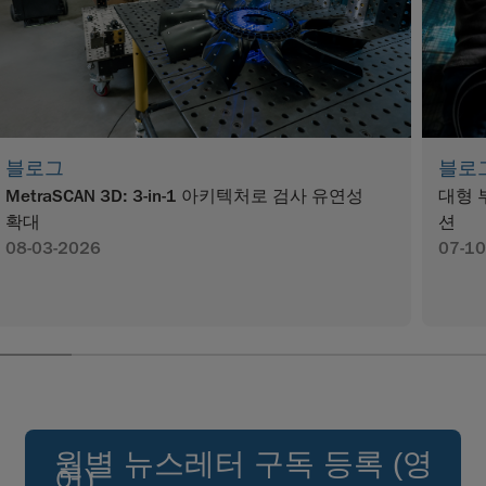
블로그
블로
MetraSCAN 3D: 3-in-1 아키텍처로 검사 유연성
대형 
확대
션
08-03-2026
07-10