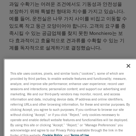
과일 수확기는 어려운 조건에서도 기동성과 안전성을
보장하기 위해 특별한 형태와 치수를 가지고 있습니다.
예를 들어, 운전실은 나무 가지 사이를 비집고 이동할 수
있도록 작고 둥근 모양이어야 합니다. 고객의 요구를 충
족시킬 수 있는 공급업체를 찾지 못한 Monchiero는 보
다 효과적이고 효율적으로 견과류를 수확할 수 있는 기
계를 독자적으로 설계하기로 결정했습니다.
도전, 그리고 측정 시스템의 선택
This site uses cookies, pixels, and similar tools (“cookies”), some of which are
provided by third parties, to enable website features and functionality; measure,
analyze, and improve site performance; enhance user experience; record user
처음부터 운전실 조립은 쉽지 않았습니다. 다양한 구성
sessions and interactions; personalize content; and support our advertising and
marketing. We and our third-party vendors may monitor, record, and access
품과 곡선형 부품을 정확하게 결합하고 설치해야 했는
information and data, including device data, IP address and online identifiers,
데, 이 중 상당수는 일단 생산된 후에는 수정이 불가능했
referring URLs and other browsing information, for these and similar purposes. By
clicking Accept, you agree to such purposes. If you continue to browse our site
기 때문입니다. 기존의 도구로는 창 구획을 측정하는 것
without clicking “Accept,” or if you click “Reject,” only cookies necessary to
이 어렵다는 사실이 즉시 드러났습니다. 여러 방향으로
operate and enable default website features and functionalities will be deployed.
구부러지고 원형화되어 있어 플렉소미터, 각도기 및 경
By using this site or clicking “Accept,” “Reject,” or “Manage Preferences” you
acknowledge and agree to our Privacy Policy available through the link in the
사계로는 오류를 감지할 수 없기 때문에 새로운 방법을
footer of this website,
Cookie Policy
, and
Terms of Use
.