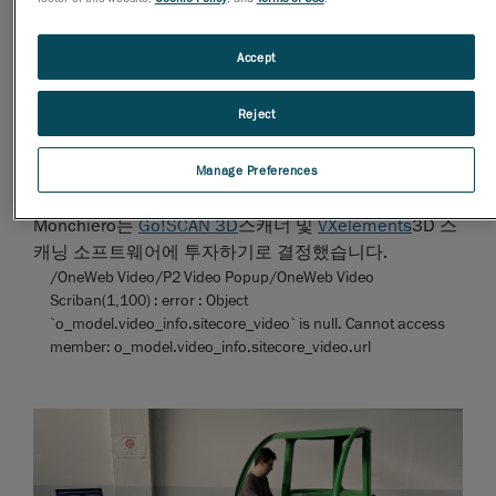
찾아야 했습니다.
Accept
Monchiero는 계측 시장을 조사하기 시작했고 운전실과
그 구성품과 같은 대형 물체를 정확하게 평가할 수 있는
Reject
3D 측정 솔루션을 찾았습니다. 측정 시스템은 조립 단
계에서 직접 샘플 부품에 존재하는 문제를 찾아내야 합
니다. 이 회사는 Creaform의 3D 스캐닝 솔루션을 선택
Manage Preferences
했고 현장 데모를 요청했습니다. 그 결과 확신을 갖게 된
Monchiero는
Go!SCAN 3D
스캐너 및
VXelements
3D 스
캐닝 소프트웨어에 투자하기로 결정했습니다.
/OneWeb Video/P2 Video Popup/OneWeb Video
Scriban(1,100) : error : Object
`o_model.video_info.sitecore_video` is null. Cannot access
member: o_model.video_info.sitecore_video.url