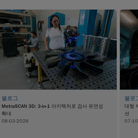
블로그
블로
MetraSCAN 3D: 3-in-1 아키텍처로 검사 유연성
대형 
확대
션
08-03-2026
07-10