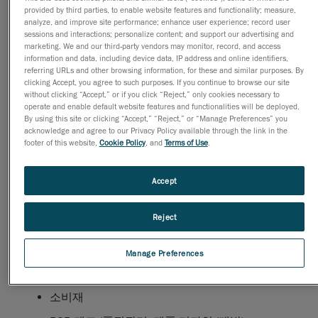
provided by third parties, to enable website features and functionality; measure,
analyze, and improve site performance; enhance user experience; record user
sessions and interactions; personalize content; and support our advertising and
marketing. We and our third-party vendors may monitor, record, and access
information and data, including device data, IP address and online identifiers,
referring URLs and other browsing information, for these and similar purposes. By
clicking Accept, you agree to such purposes. If you continue to browse our site
without clicking “Accept,” or if you click “Reject,” only cookies necessary to
operate and enable default website features and functionalities will be deployed.
By using this site or clicking “Accept,” “Reject,” or “Manage Preferences” you
acknowledge and agree to our Privacy Policy available through the link in the
footer of this website,
Cookie Policy
, and
Terms of Use
.
3D 레이저 스캐너는 어디에나 사용됩니다! 기본적으로
3D 레이저 스캐너는 물리적 물체를 3D 모델화 시키기
Accept
때문에 다양한 분야의 전문가들이 3D 레이저 스캐너를
도입하고 있습니다. 아래는 3D 레이저 스캐너가 사용되
Reject
고 있는 주요 산업분야 입니다.
항공우주
Manage Preferences
운송 및 자동차
소비재