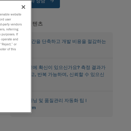
전문가와 상담
o enable website
ord user
관련된 컨텐츠
rd-party vendors
ers, referring
 purposes. If
to operate and
출시 기간을 단축하고 개발 비용을 절감하는
 “Reject,” or
방법
oter of this
3D 측정에 확신이 있으신가요? 측정 결과가
정확하고, 반복 가능하며, 신뢰할 수 있으신
가요?
3D 스캐닝 및 품질관리 자동화 팁 |
Creaform