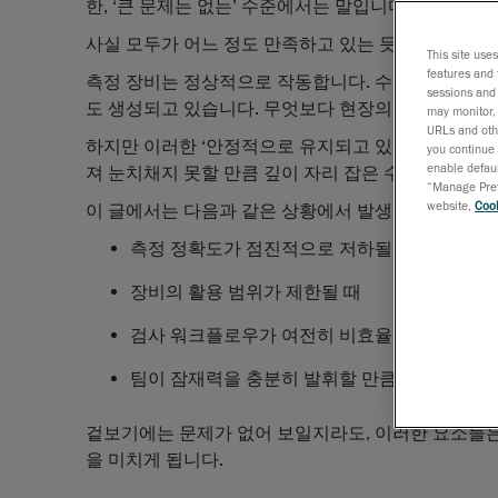
한, ‘큰 문제는 없는’ 수준에서는 말입니다.
사실 모두가 어느 정도 만족하고 있는 듯 보입니다. 
This site use
features and 
측정 장비는 정상적으로 작동합니다. 수년간 그렇게 
sessions and 
도 생성되고 있습니다. 무엇보다 현장의 기술자들이 
may monitor, 
URLs and othe
하지만 이러한 ‘안정적으로 유지되고 있다’는 안도감 
you continue 
enable defaul
져 눈치채지 못할 만큼 깊이 자리 잡은 수많은 타협들
“Manage Prefe
website,
Cook
이 글에서는 다음과 같은 상황에서 발생하는 숨겨진 
측정 정확도가 점진적으로 저하될 때
장비의 활용 범위가 제한될 때
검사 워크플로우가 여전히 비효율적인 상태로 
팀이 잠재력을 충분히 발휘할 만큼의 지원을 받
겉보기에는 문제가 없어 보일지라도, 이러한 요소들은
을 미치게 됩니다.