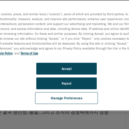
모든 것이 문제없이 돌아가는 것처럼 느껴집니다.
s cookies, pixels, and similar tools (“cookies”), some of which are provided by third parties, t
functionality; measure, analyze, and improve site performance; enhance user experience; rec
해왔고, 지금도 데이터는 수집되고 있으며, 검사 보고서
interactions; personalize content; and support our advertising and marketing. We and our thi
생산을 이어갈 수 있습니다.
record, and access information and data, including device data, IP address and online identifi
r browsing information, for these and similar purposes. By clicking Accept, you agree to such
이면에는 또 다른 현실이 존재합니다. 바로, 너무 익숙해
to browse our site without clicking “Accept,” or if you click “Reject,” only cookies necessary 
t website features and functionalities will be deployed. By using this site or clicking “Accept,”
입니다.
rences” you acknowledge and agree to our Privacy Policy available through the link in the fo
ie Policy
, and
Terms of Use
.
비용을 살펴보려 합니다.
Accept
Reject
유지될 때
지 못할 때
Manage Preferences
 결국 생산성, 품질, 그리고 조직의 경쟁력에까지 영향