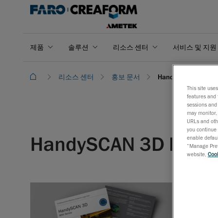
제품
솔루션
리소스 센터
서비스 및 지원
리소스 센터
홍보 문서
HandySCAN 3D M
This site use
features and 
sessions and 
may monitor, 
URLs and othe
you continue 
HandySCAN 3D MA
enable defaul
“Manage Prefe
website,
Cook
HandySC
계되었습니