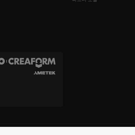
reaform Inc.
이용