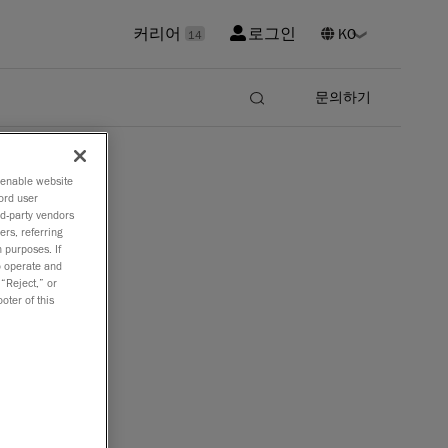
커리어
로그인
14
문의하기
o enable website
ord user
rd-party vendors
ers, referring
 purposes. If
to operate and
 “Reject,” or
oter of this
록 특별히 설