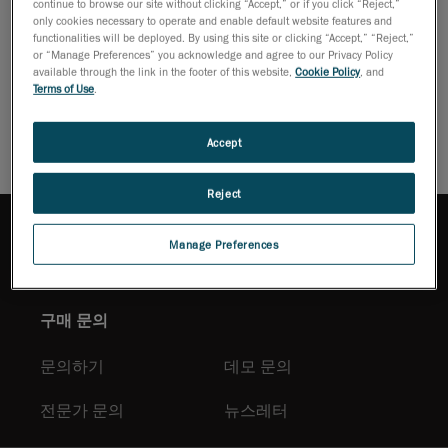
프로세스를
continue to browse our site without clicking “Accept,” or if you click “Reject,”
only cookies necessary to operate and enable default website features and
어떻게 혁신할 수 있는지 직접 확인해보시기 바랍니다.
functionalities will be deployed. By using this site or clicking “Accept,” “Reject,”
or “Manage Preferences” you acknowledge and agree to our Privacy Policy
available through the link in the footer of this website,
Cookie Policy
, and
브로셔 다운로드
Terms of Use
.
Accept
Reject
Manage Preferences
구매 문의
문의하기
데모 문의
전문가 문의
뉴스레터