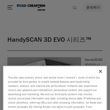
문의하기
HandySCAN 3D EVO 시리즈™
HandySCAN
3D EVO 시
리즈의 모든
기능, 장점,
This site uses cookies, pixels, and similar tools (“cookies”), some of which are
그리고 혁신
provided by third parties, to enable website features and functionality;
기술을 확인
measure, analyze, and improve site performance; enhance user experience;
record user sessions and interactions; personalize content; and support our
해보세요.
advertising and marketing. We and our third-party vendors may monitor,
브로셔를 다
record, and access information and data, including device data, IP address and
운로드하여
online identifiers, referring URLs and other browsing information, for these and
검사 작업
similar purposes. By clicking Accept, you agree to such purposes. If you