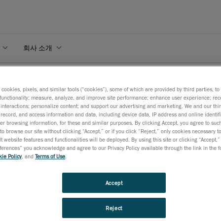
회사 소개
모듈브로셔
s cookies, pixels, and similar tools (“cookies”), some of which are provided by third parties, t
functionality; measure, analyze, and improve site performance; enhance user experience; rec
interactions; personalize content; and support our advertising and marketing. We and our thi
record, and access information and data, including device data, IP address and online identifi
r browsing information, for these and similar purposes. By clicking Accept, you agree to such
to browse our site without clicking “Accept,” or if you click “Reject,” only cookies necessary 
t website features and functionalities will be deployed. By using this site or clicking “Accept,”
rences” you acknowledge and agree to our Privacy Policy available through the link in the fo
ie Policy
, and
Terms of Use
.
m Metrology Suite™에 속하는 치수 검사 모듈은 품질 관리 및 품질 보증 전
부적 엔지니어링 요구 사항에 따라 보고서를 생성할 수 있게 도와주는 완성
Accept
웨어 모듈입니다.활용도가 높고 효과적이며 사용성이 좋은 부품 검사용 
Reject