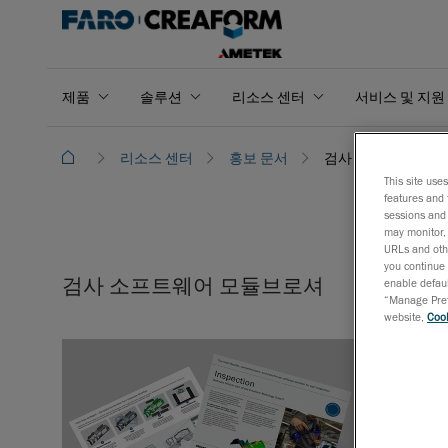
제품
솔루션
리소스 센터
서비스 및 지원
리소스 센터
홍보 문서
검사 소프트웨어 
This site use
features and 
sessions and 
may monitor, 
URLs and othe
you continue 
검사 소프트웨어 모듈브로셔
enable defaul
“Manage Prefe
website,
Cook
Creafor
수행하고 세
력한 소프트
솔루션