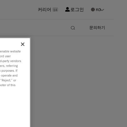
커리어
로그인
14
문의하기
o enable website
ord user
rd-party vendors
ers, referring
 purposes. If
to operate and
 “Reject,” or
oter of this
문가가 검사를
도 높은 강
소프트웨어