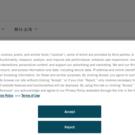
회사 소개
s cookies, pixels, and similar tools (“cookies”), some of which are provided by third parties, t
functionality; measure, analyze, and improve site performance; enhance user experience; rec
interactions; personalize content; and support our advertising and marketing. We and our thi
record, and access information and data, including device data, IP address and online identifi
r browsing information, for these and similar purposes. By clicking Accept, you agree to such
to browse our site without clicking “Accept,” or if you click “Reject,” only cookies necessary 
t website features and functionalities will be deployed. By using this site or clicking “Accept,”
rences” you acknowledge and agree to our Privacy Policy available through the link in the fo
ie Policy
, and
Terms of Use
.
Accept
, 접근성을 모두 갖춘 FARO CREAFOR의 다목적 3-in-1 시스템, MetraSCAN
반 고속 측정 모드, 유연성 높은 단독 실행 모드, 정밀 프로빙 모드
Reject