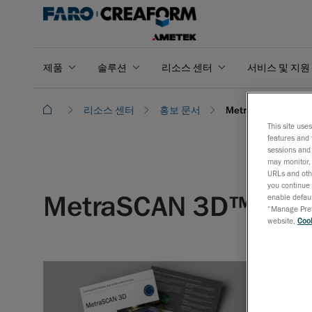
제품
솔루션
리소스 센터
서비스 및 지원
리소스 센터
홍보 문서
MetraSCAN 3D
This site use
features and 
sessions and 
may monitor, 
URLs and othe
you continue 
MetraSCAN 3D™
enable defaul
“Manage Prefe
website,
Cook
생산성, 휴대성
Track 기