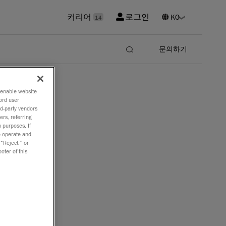
커리어
로그인
14
문의하기
o enable website
ord user
rd-party vendors
ers, referring
 purposes. If
to operate and
 “Reject,” or
oter of this
 3D. C-