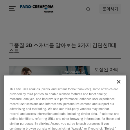
문의하기
고품질 3D 스캐너를 알아보는 3가지 간단한􏚄테
스트
보정된 아티
팩트 없이 고
성능 3D 스캐
This site uses cookies, pixels, and similar tools (“cookies”), some of which are
너를 식별하
provided by third parties, to enable website features and functionality;
기 위해 설계
measure, analyze, and improve site performance; enhance user experience;
된 세 가지 간
record user sessions and interactions; personalize content; and support our
advertising and marketing. We and our third-party vendors may monitor,
단한 테스트
record, and access information and data, including device data, IP address and
를 수행하고
online identifiers, referring URLs and other browsing information, for these and
similar purposes. By clicking Accept, you agree to such purposes. If you
평가하는 방법을 알아보세요.
continue to browse our site without clicking “Accept,” or if you click “Reject,”