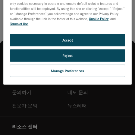
only cookies necessary to operate and enable default website features and
PDF 다운로드
functionalities will be deployed. By using this site or clicking “Accept,” “Reject,”
or “Manage Preferences” you acknowledge and agree to our Privacy Policy
available through the link in the footer of this website,
Cookie Policy
, and
Terms of Use
.
Accept
Reject
Manage Preferences
구매 문의
문의하기
데모 문의
전문가 문의
뉴스레터
리소스 센터