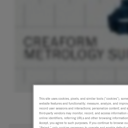
This site uses cookies, pixels, and similar tools (“cookies”), som
website features and functionality; measure, analyze, and impro
record user sessions and interactions; personalize content; and
third-party vendors may monitor, record, and access information 
online identifiers, referring URLs and other browsing information
Accept, you agree to such purposes. If you continue to browse our 
“Reject,” only cookies necessary to operate and enable default we