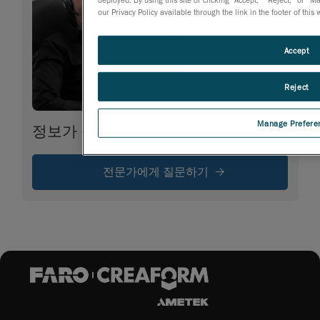
our Privacy Policy available through the link in the footer of this
Accept
Reject
Manage Prefere
정보가 필요합니다
전문가에게 질문하기