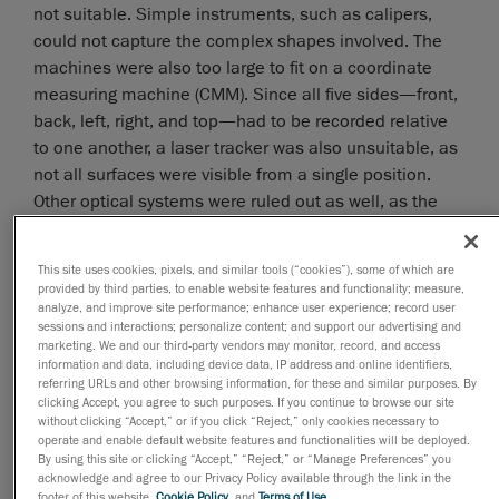
not suitable. Simple instruments, such as calipers,
could not capture the complex shapes involved. The
machines were also too large to fit on a coordinate
measuring machine (CMM). Since all five sides—front,
back, left, right, and top—had to be recorded relative
to one another, a laser tracker was also unsuitable, as
not all surfaces were visible from a single position.
Other optical systems were ruled out as well, as the
machine’s height exceeded the limits of a standard
tripod setup.
This site uses cookies, pixels, and similar tools (“cookies”), some of which are
provided by third parties, to enable website features and functionality; measure,
Only optical measurement technology could provide
analyze, and improve site performance; enhance user experience; record user
complete and accurate results.
sessions and interactions; personalize content; and support our advertising and
marketing. We and our third-party vendors may monitor, record, and access
information and data, including device data, IP address and online identifiers,
What made optical measurement technology the
referring URLs and other browsing information, for these and similar purposes. By
clicking Accept, you agree to such purposes. If you continue to browse our site
obvious choice?
without clicking “Accept,” or if you click “Reject,” only cookies necessary to
operate and enable default website features and functionalities will be deployed.
Other measuring methods not only lacked accuracy
By using this site or clicking “Accept,” “Reject,” or “Manage Preferences” you
but also relied heavily on operator skills, for example,
acknowledge and agree to our Privacy Policy available through the link in the
footer of this website,
Cookie Policy
, and
Terms of Use
.