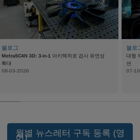
블로그
블로
MetraSCAN 3D: 3-in-1 아키텍처로 검사 유연성
대형 
확대
션
08-03-2026
07-10