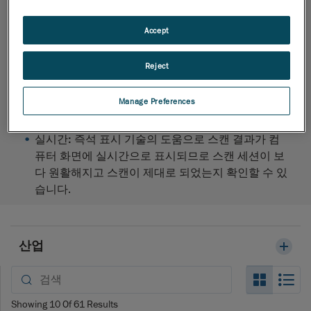
느 정도 움직여도 스캔하는 데 큰 문제가 없습니다.
따라서 아기가 움직이는 경우에도 두개골을 스캔하
Accept
거나 환자가 숨을 쉬는 동안에도 스캔할 수 있습니다.
다용도성과 빠른 속도:
3D 스캐너는 첨단 레이저 기
Reject
술과 무한한 스캔량으로 큰 신체 부위(예: 몸통 90초)
와 작은 신체 부위(예: 발 40초)를 동일한 정밀도로 측
Manage Preferences
정할 수 있습니다.
실시간:
즉석 표시 기술의 도움으로 스캔 결과가 컴
퓨터 화면에 실시간으로 표시되므로 스캔 세션이 보
다 원활해지고 스캔이 제대로 되었는지 확인할 수 있
습니다.
산업
Search_
Se
Showing
10
Of
61
Results