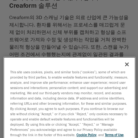
Creaform 솔루션
Creaform의 3D 스캐닝 기술은 의료 산업에 큰 가능성을
제시합니다. 환자를 위해서는 프로세스를 매끄럽게 문
제 없이 처리하면서 신체 부위를 캡처하고 형상을 소프
트웨어로 가져와 수정 및 생성하는 작업을 거쳐 완벽한
물리적 형상을 만들어낼 수 있습니다. 또한, 스캔을 누가
어떤 조건에서 수행했는지에 관계없이 일관된 결과를
얻을 수 있습니다.
This site uses cookies, pixels, and similar tools (“cookies”), some of which are
인체 3D 측정을 위한 안전하고 직관적이며 활용도 높
provided by third parties, to enable website features and functionality; measure,
analyze, and improve site performance; enhance user experience; record user
은, 그리고 빠르게 설정할 수 있는 3D 스캐닝 장치를 사
sessions and interactions; personalize content; and support our advertising and
용하면 신체의 복잡하고 유기적인 형태를 보다 쉽게 포
marketing. We and our third-party vendors may monitor, record, and access
착할 수 있습니다.
information and data, including device data, IP address and online identifiers,
referring URLs and other browsing information, for these and similar purposes.
안전:
백색광 기술 사용으로 정확하고 일관되며 안정
By clicking Accept, you agree to such purposes. If you continue to browse our
site without clicking “Accept,” or if you click “Reject,” only cookies necessary to
적인 것은 물론 스캐닝 세션이 심지어 아기의 눈에도
operate and enable default website features and functionalities will be
안전합니다.
deployed. By using this site or clicking “Accept,” “Reject,” or “Manage
Preferences” you acknowledge and agree to our Privacy Policy available
움직임 허용:
첨단 광학 기술의 도움으로 환자가 어
through the link in the footer of this website,
Cookie Policy
, and
Terms of Use
.