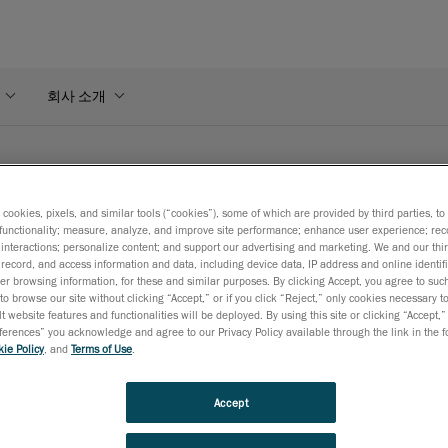
회사 소개
s cookies, pixels, and similar tools (“cookies”), some of which are provided by third parties, t
functionality; measure, analyze, and improve site performance; enhance user experience; rec
interactions; personalize content; and support our advertising and marketing. We and our thi
record, and access information and data, including device data, IP address and online identifi
r browsing information, for these and similar purposes. By clicking Accept, you agree to such
to browse our site without clicking “Accept,” or if you click “Reject,” only cookies necessary 
t website features and functionalities will be deployed. By using this site or clicking “Accept,”
rences” you acknowledge and agree to our Privacy Policy available through the link in the fo
ie Policy
, and
Terms of Use
.
Accept
기술 문서
비디오
웨비나
블로그