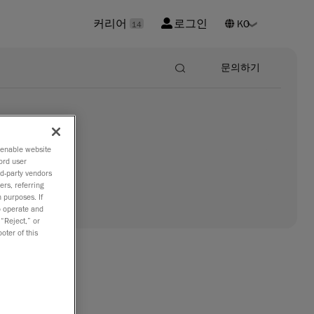
커리어
로그인
14
문의하기
o enable website
ord user
rd-party vendors
ers, referring
 purposes. If
to operate and
 “Reject,” or
oter of this