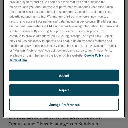
provided by third parties, to enable website features and functionality;
19-Pandemie, und stellt sicher, dass der
measure, analyze, and improve site performance; enhance user experience;
Geschäftsbetrieb weiterhin so reibungslos wie möglich
record user sessions and interactions; personalize content; and support our
advertising and marketing. We and our third-party vendors may monitor,
verläuft. Da das Unternehmen Produkte herstellt und
record, and access information and data, including device data, IP address and
Dienstleistungen anbietet, die Kunden in kritischen
online identifiers, referring URLs and other browsing information, for these and
Branchen wie Forschung und Entwicklung im
similar purposes. By clicking Accept, you agree to such purposes. If you
continue to browse our site without clicking “Accept,” or if you click “Reject,”
Gesundheitswesen, Medizintechnik, Stromerzeugung,
only cookies necessary to operate and enable default website features and
Energieinfrastruktur sowie Luft- und Raumfahrt und
functionalities will be deployed. By using this site or clicking “Accept,” “Reject,”
or “Manage Preferences” you acknowledge and agree to our Privacy Policy
Verteidigung unterstützen, ergreift Creaform zahlreiche
available through the link in the footer of this website,
Cookie Policy
, and
Vorsichtsmaßnahmen, um weiterhin die Versorgung
Terms of Use
.
mit Produkten und Dienstleistungen sicherzustellen.
Creaform verpflichtet sich, die Sicherheit seiner
Accept
Mitarbeiter und Kunden zu gewährleisten. Das
Unternehmen folgt jeder Empfehlung der lokalen
Reject
Behörden, die Ausbreitung des Virus zu verringern und
zusätzliche Sicherheitsmaßnahmen für Produktion,
Manage Preferences
Logistik und andere Abteilungen zu implementieren,
um potenzielle Risiken für die Lieferung seiner
Produkte und Dienstleistungen an Kunden zu