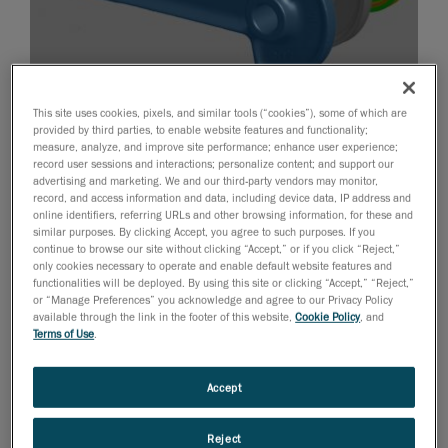
11. Oktober 2016
This site uses cookies, pixels, and similar tools (“cookies”), some of which are
Mit der nahtlosen Integration in die brandneue Version
provided by third parties, to enable website features and functionality;
measure, analyze, and improve site performance; enhance user experience;
VXelements 5.1 bieten diese Anwendungsmodule eine
record user sessions and interactions; personalize content; and support our
Vielzahl neuer Funktionen für eine verbesserte
advertising and marketing. We and our third-party vendors may monitor,
Flexibilität und eine optimierte Messleistung
record, and access information and data, including device data, IP address and
online identifiers, referring URLs and other browsing information, for these and
Leinfelden-Echterdingen,
11. Oktober 2016 –
similar purposes. By clicking Accept, you agree to such purposes. If you
continue to browse our site without clicking “Accept,” or if you click “Reject,”
Creaform
, weltweit führender Anbieter von
only cookies necessary to operate and enable default website features and
tragbaren 3D-Messlösungen
und
Engineering Services
,
functionalities will be deployed. By using this site or clicking “Accept,” “Reject,”
or “Manage Preferences” you acknowledge and agree to our Privacy Policy
hat heute bekannt gegeben, dass zu
VXmodel
, dem
available through the link in the footer of this website,
Cookie Policy
, and
Softwaremodul für die Nachbearbeitung von Scan-zu-
Terms of Use
.
CAD, und zu
VXinspect
, dem Softwaremodul für
Abmessungsprüfungen, viele neue Funktionen
Accept
hinzugefügt wurden. Beide Module sind vollständig in
die Softwareplattform VXelements von Creaform
Reject