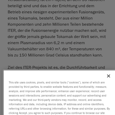
beteiligt sind und das in der Errichtung und dem
Betrieb eines riesigen experimentellen Fusionsgeräts,
eines Tokamaks, besteht. Der aus einer Million
Komponenten und zehn Millionen Teilen bestehende
ITER, der die Fusionsenergie nutzbar machen soll, wird
der größte jemals gebaute Tokamak der Welt sein, mit
einem Plasmaradius von 6,2 m und einem
Vakuumbehälter von 840 m³, der Temperaturen von
bis zu 150 Millionen Grad Celsius standhalten kann.
Ziel des ITER-Projekts ist es, die Durchführbarkeit und
Kosteneffizienz der Kernfusion als kohlenstofffreie
Energiequelle in großem Maßstab zu demonstrieren.
This site uses cookies, pixels, and similar tools (“cookies”), some of which are
Zu diesem Zweck ist der Tokamak des ITER-Projekts
provided by third parties, to enable website features and functionality; measure,
analyze, and improve site performance; enhance user experience; record user
darauf ausgelegt, aus 50 MW zugeführter Heizleistung
sessions and interactions; personalize content; and support our advertising and
500 MW Fusionsenergie zu erzeugen und so eine
marketing. We and our third-party vendors may monitor, record, and access
zehnfache Energieausbeute (Q=10) zu erreichen.
information and data, including device data, IP address and online identifiers,
referring URLs and other browsing information, for these and similar purposes. By
clicking Accept, you agree to such purposes. If you continue to browse our site