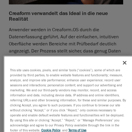
Creaform verwandelt das Ideal in die neue
Realität
Anwender werden in Creaform.OS durch die
Datenerfassung geführt. Auf der einfachen, intuitiven
Oberfläche werden Bereiche mit Prüfbedarf deutlich
angezeigt. Der Prozess stellt sicher, dass genug Daten
für die verlässliche Qualitätskontrolle erfasst werden.
Anwender arbeiten dank des Erfassungsassistenten
This site uses cookies, pixels, and similar tools (“cookies”), some of which are
schneller und benötigen keine hochspezialisierten
provided by third parties, to enable website features and functionality; measure,
Fähigkeiten.
analyze, and improve site performance; enhance user experience; record user
sessions and interactions; personalize content; and support our advertising and
Die leistungsfähigen Algorithmen von Creaform.OS
marketing. We and our third-party vendors may monitor, record, and access
information and data, including device data, IP address and online identifiers,
erfordern keine ultrahohe Auflösung, wodurch die
referring URLs and other browsing information, for these and similar purposes. By
Datenverarbeitung schneller und die Dateiübertragung
clicking Accept, you agree to such purposes. If you continue to browse our site
leichter wird.
without clicking “Accept,” or if you click “Reject,” only cookies necessary to
operate and enable default website features and functionalities will be deployed.
Durch Integration des Prüfsoftwaremoduls in die
By using this site or clicking “Accept,” “Reject,” or “Manage Preferences” you
acknowledge and agree to our Privacy Policy available through the link in the
Creaform Metrology Suite™
und die
footer of this website,
Cookie Policy
, and
Terms of Use
.