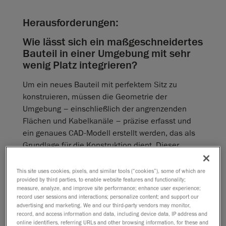
Herausforderungen:
Wie lässt sich ein maßgeschneidertes
Bauteil in einer Umgebung mit sehr
wenig Platz integrieren?
Um ein neues Bauteil mit perfektem Sitz zu
konstruieren, müssen die Geometrie der
Umgebung – einschließlich der angrenzenden
Flächen und Kabelkanäle – präzise erfasst und
ein genaues CAD‑Modell erstellt werden, das als
Grundlage für die Konstruktion dient. Dieser
Ansatz sorgt dafür, dass das neue Bauteil enge
Toleranzen einhält und nach der Montage perfekt
This site uses cookies, pixels, and similar tools (“cookies”), some of which are
provided by third parties, to enable website features and functionality;
passt.
measure, analyze, and improve site performance; enhance user experience;
record user sessions and interactions; personalize content; and support our
Welche Einschränkungen bringen
advertising and marketing. We and our third-party vendors may monitor,
record, and access information and data, including device data, IP address and
traditionelle Messinstrumente und
online identifiers, referring URLs and other browsing information, for these and