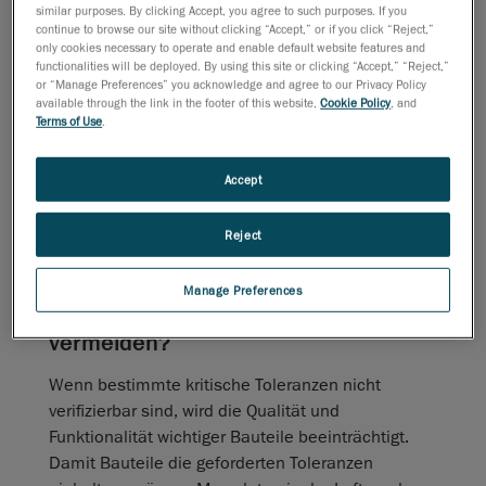
manuelle Datenerfassung mit sich?
similar purposes. By clicking Accept, you agree to such purposes. If you
continue to browse our site without clicking “Accept,” or if you click “Reject,”
only cookies necessary to operate and enable default website features and
Manuelle Datenerfassung ist langsam,
functionalities will be deployed. By using this site or clicking “Accept,” “Reject,”
fehleranfällig und hat klare Grenzen bei
or “Manage Preferences” you acknowledge and agree to our Privacy Policy
Genauigkeit und Wiederholbarkeit. In manchen
available through the link in the footer of this website,
Cookie Policy
, and
Terms of Use
.
Fällen machen die geometrische Komplexität oder
die Oberflächeneigenschaften der Teile es
Accept
unmöglich, die erforderliche Genauigkeit zu
erreichen.
Reject
Welche Nachteile möchte man in
Luft‑ und Raumfahrtunternehmen bei
Manage Preferences
der Konstruktion eigener Bauteile
vermeiden?
Wenn bestimmte kritische Toleranzen nicht
verifizierbar sind, wird die Qualität und
Funktionalität wichtiger Bauteile beeinträchtigt.
Damit Bauteile die geforderten Toleranzen