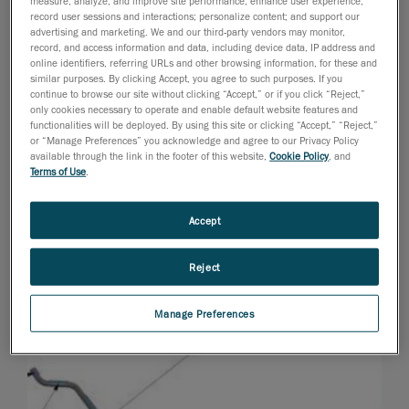
measure, analyze, and improve site performance; enhance user experience;
record user sessions and interactions; personalize content; and support our
advertising and marketing. We and our third-party vendors may monitor,
record, and access information and data, including device data, IP address and
online identifiers, referring URLs and other browsing information, for these and
similar purposes. By clicking Accept, you agree to such purposes. If you
continue to browse our site without clicking “Accept,” or if you click “Reject,”
only cookies necessary to operate and enable default website features and
functionalities will be deployed. By using this site or clicking “Accept,” “Reject,”
or “Manage Preferences” you acknowledge and agree to our Privacy Policy
available through the link in the footer of this website,
Cookie Policy
, and
Terms of Use
.
Accept
Reject
Manage Preferences