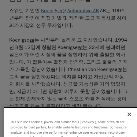
스웨덴 기업인
Koenigsegg Automotive AB
AB는 1994
년부터 장인이 직접 개발 및 제작한 고급 자동차로 하이
퍼카 시장의 선두 주자입니다.
Koenigsegg는 시작부터 놀라움 그 자체였습니다. 1994
년 8월 12일에 창립된 Koenigsegg는 22세에 불과하던
젊은이가 어린 시절의 꿈을 실현하기 위해 출발한 회사
입니다. 이 젊은이는 열정과 창의력, 그리고 불굴의 의지
가 가득한 청년이었습니다. Christian von Koenigsegg는
그의 꿈을 실현하겠다는 의지를 다지고 자신만의 자동
차 회사를 시작했습니다. 성공할 가능성은 거의 없었지
만, 지금이 아니면 영원히 이루지 못할 꿈이었습니다. 그
는 현재 존재하지 않는 꿈의 스포츠 카를 제작하는 것이
성공으로 가는 지름길이라고 생각 했습니다.
컨셉: 분리 가능한 탈착식 하드탑이 적용된 경량급 미드
This site uses cookies, pixels, and similar tools (“cookies”), some of which are
엔진 카. 이 자동차는 뛰어난 가시성과 공기 저항을 줄이
provided by third parties, to enable website features and functionality; measure,
analyze, and improve site performance; enhance user experience; record user
기 위해 랩 어라운드 형태를 적용하였으며 무게 중심 뒤