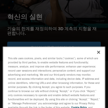
혁신의 실현
기술의 한계를 재정의하여 3D 계측의 지형을 재
편합니다.
우리의 제품을 발견하세요
This site uses cookies, pixels, and similar tools (“cookies”), some of which are
provided by third parties, to enable website features and functionality;
measure, analyze, and improve site performance; enhance user experience;
record user sessions and interactions; personalize content; and support our
Our Products제품 소개
advertising and marketing. We and our third-party vendors may monitor,
record, and access information and data, including device data, IP address and
강력한 계측 기술을 통해 어려운 측정 과제
online identifiers, referring URLs and other browsing information, for these and
를 해결합니다
similar purposes. By clicking Accept, you agree to such purposes. If you
continue to browse our site without clicking “Accept,” or if you click “Reject,”
only cookies necessary to operate and enable default website features and
functionalities will be deployed. By using this site or clicking “Accept,” “Reject,”
HandySCAN 3D
or “Manage Preferences” you acknowledge and agree to our Privacy Policy
EVO 시리즈
available through the link in the footer of this website,
Cookie Policy
, and
TM