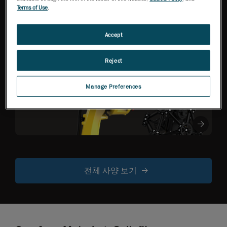
NEW
작업 효율성을 극
Terms of Use
.
대화한 고정밀
3D 스캐너
Accept
Reject
R-Series
로봇 장착형
Manage Preferences
광학 CMM 스
캐너
전체 사양 보기