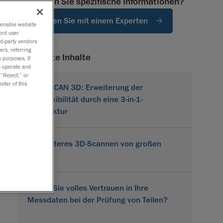
Benötigen Sie spezifische Informationen?
Sprechen Sie mit einem Experten
o enable website
ord user
rd-party vendors
ers, referring
Verwandte Inhalte
 purposes. If
to operate and
 “Reject,” or
oter of this
MetraSCAN 3D: Erweiterung der
Prüfflexibilität durch eine 3-in-1-
Architektur
Effizienteres 3D-Scannen von großen
Teilen
Haben Sie volles Vertrauen in Ihre
Messdaten bei der Prüfung von Teilen?