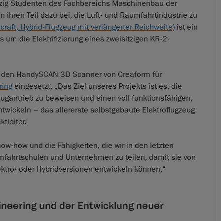
nzig Studenten des Fachbereichs Maschinenbau der
 ihren Teil dazu bei, die Luft- und Raumfahrtindustrie zu
raft, Hybrid-Flugzeug mit verlängerter Reichweite)
ist ein
 um die Elektrifizierung eines zweisitzigen KR-2-
m den HandySCAN 3D Scanner von Creaform für
ring
eingesetzt. „Das Ziel unseres Projekts ist es, die
eugantrieb zu beweisen und einen voll funktionsfähigen,
ntwickeln – das allererste selbstgebaute Elektroflugzeug
tleiter.
ow-how und die Fähigkeiten, die wir in den letzten
mfahrtschulen und Unternehmen zu teilen, damit sie von
ektro- oder Hybridversionen entwickeln können.“
neering und der Entwicklung neuer