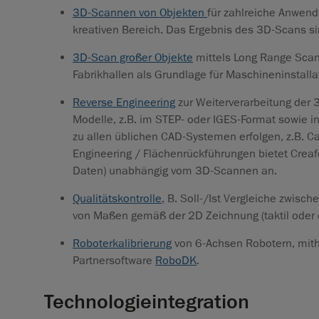
3D-Scannen von Objekten
für zahlreiche Anwend
kreativen Bereich. Das Ergebnis des 3D-Scans s
3D-Scan großer Objekte
mittels Long Range Scan
Fabrikhallen als Grundlage für Maschineninstalla
Reverse Engineering
zur Weiterverarbeitung der
Modelle, z.B. im STEP- oder IGES-Format sowie 
zu allen üblichen CAD-Systemen erfolgen, z.B. Ca
Engineering / Flächenrückführungen bietet Crea
Daten)
unabhängig
vom 3D-Scannen an.
Qualitätskontrolle
, B. Soll-/Ist Vergleiche zwis
von Maßen gemäß der 2D Zeichnung (taktil oder
Roboterkalibrierung
von 6-Achsen Robotern, mith
Partnersoftware
RoboDK
.
Technologieintegration