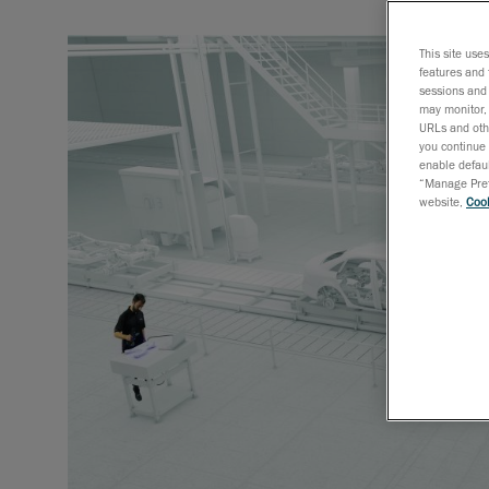
This site use
features and 
sessions and 
may monitor, 
URLs and othe
you continue 
enable defaul
“Manage Prefe
website,
Cook