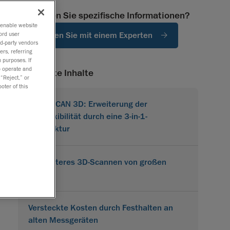
Benötigen Sie spezifische Informationen?
o enable website
Sprechen Sie mit einem Experten
ord user
rd-party vendors
ers, referring
 purposes. If
to operate and
Verwandte Inhalte
 “Reject,” or
oter of this
MetraSCAN 3D: Erweiterung der
Prüfflexibilität durch eine 3-in-1-
Architektur
Effizienteres 3D-Scannen von großen
Teilen
Versteckte Kosten durch Festhalten an
alten Messgeräten