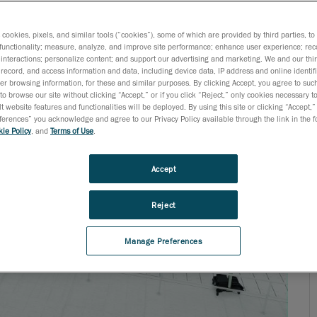
s cookies, pixels, and similar tools (“cookies”), some of which are provided by third parties, t
functionality; measure, analyze, and improve site performance; enhance user experience; rec
interactions; personalize content; and support our advertising and marketing. We and our thi
record, and access information and data, including device data, IP address and online identifi
r browsing information, for these and similar purposes. By clicking Accept, you agree to such
to browse our site without clicking “Accept,” or if you click “Reject,” only cookies necessary 
t website features and functionalities will be deployed. By using this site or clicking “Accept,”
rences” you acknowledge and agree to our Privacy Policy available through the link in the fo
ie Policy
, and
Terms of Use
.
Accept
Reject
Manage Preferences